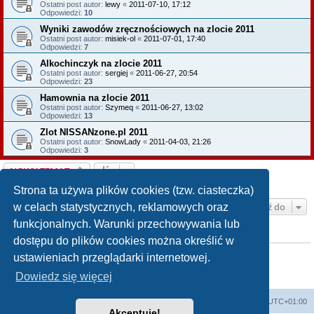
Ostatni post autor:
lewy
«
2011-07-10, 17:12
Odpowiedzi:
10
Wyniki zawodów zręcznościowych na zlocie 2011
Ostatni post autor:
misiek-ol
«
2011-07-01, 17:40
Odpowiedzi:
7
Alkochinczyk na zlocie 2011
Ostatni post autor:
sergiej
«
2011-06-27, 20:54
Odpowiedzi:
23
Hamownia na zlocie 2011
Ostatni post autor:
Szymeq
«
2011-06-27, 13:02
Odpowiedzi:
13
Zlot NISSANzone.pl 2011
Ostatni post autor:
SnowLady
«
2011-04-03, 21:26
Odpowiedzi:
3
NOWY TEMAT
Tematy: 7 • Strona
1
z
1
Strona ta używa plików cookies (tzw. ciasteczka)
Przejdź do
w celach statystycznych, reklamowych oraz
funkcjonalnych. Warunki przechowywania lub
TWOJE UPRAWNIENIA NA TYM FORUM
dostępu do plików cookies można określić w
Nie możesz
tworzyć nowych tematów
ustawieniach przeglądarki internetowej.
Nie możesz
odpowiadać w tematach
Nie możesz
zmieniać swoich postów
Dowiedz się więcej
Nie możesz
usuwać swoich postów
Strona główna KLUBU
FORUM
Strefa czasowa
UTC+01:00
Akceptuję!