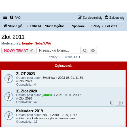
FORUM NISSAN ZONE
FAQ
Zarejestruj się
Zaloguj się
Strona główna KLUBU
FORUM
Strefa Ogólna Forum Nissan Zone
Spotkania / Grupy Regionalne
Zloty
Zlot 2011
Zlot 2011
Moderatorzy:
bombel
,
Seba WWA
Szukaj
Wyszukiwanie z
NOWY TEMAT
Tematy: 7 • Strona
1
z
1
Ogłoszenia
ZLOT 2023
Ostatni post autor:
Ewelinka
«
2023-06-01, 11:39
w
Zlot 2023
Odpowiedzi:
4
11 Zlot 2020
Ostatni post autor:
janusz
«
2021-07-11, 20:17
w
Zlot 2020
Odpowiedzi:
30
1
2
Kalendarz 2019
Ostatni post autor:
oliu1
«
2018-12-20, 11:17
w
Gadżety klubowe - czyli co możesz mieć
Odpowiedzi:
17