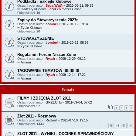
Podkładki i naklejki klubowe
Ostatni post autor:
Seba WWA
«
2022-08-31, 09:33
w
Gadżety klubowe - czyli co możesz mieć
Odpowiedzi:
19
Zapisy do Stowarzyszenia 2023r.
Ostatni post autor:
bombel
«
2017-01-12, 19:04
w
Życie Klubowe
Odpowiedzi:
20
STOWARZYSZENIE
Ostatni post autor:
bombel
«
2015-10-22, 08:58
w
Życie Klubowe
Regulamin Forum Nissan Zone
Ostatni post autor:
Ryath
«
2009-12-29, 09:12
w
Almera
TAGOWANIE TEMATÓW !!!!!!!!!!!!!
Ostatni post autor:
Ryath
«
2009-12-14, 17:22
w
Almera
Tematy
FILMY I ZDJĘCIA ZLOT 2011
Ostatni post autor:
GRZECHu
«
2011-09-04, 07:02
Odpowiedzi:
97
1
2
3
4
Zlot 2011 - Rozmowy
Ostatni post autor:
Redwolf
«
2011-07-10, 19:15
Odpowiedzi:
1433
1
45
46
47
48
…
ZLOT 2011 - WYNIKI - ODCINEK SPRAWNOŚCIOWY