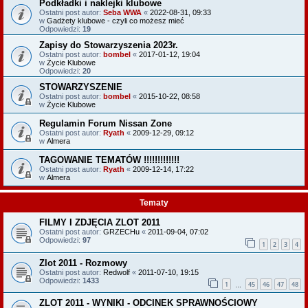
Podkładki i naklejki klubowe
Ostatni post autor:
Seba WWA
«
2022-08-31, 09:33
w
Gadżety klubowe - czyli co możesz mieć
Odpowiedzi:
19
Zapisy do Stowarzyszenia 2023r.
Ostatni post autor:
bombel
«
2017-01-12, 19:04
w
Życie Klubowe
Odpowiedzi:
20
STOWARZYSZENIE
Ostatni post autor:
bombel
«
2015-10-22, 08:58
w
Życie Klubowe
Regulamin Forum Nissan Zone
Ostatni post autor:
Ryath
«
2009-12-29, 09:12
w
Almera
TAGOWANIE TEMATÓW !!!!!!!!!!!!!
Ostatni post autor:
Ryath
«
2009-12-14, 17:22
w
Almera
Tematy
FILMY I ZDJĘCIA ZLOT 2011
Ostatni post autor:
GRZECHu
«
2011-09-04, 07:02
Odpowiedzi:
97
1
2
3
4
Zlot 2011 - Rozmowy
Ostatni post autor:
Redwolf
«
2011-07-10, 19:15
Odpowiedzi:
1433
1
45
46
47
48
…
ZLOT 2011 - WYNIKI - ODCINEK SPRAWNOŚCIOWY