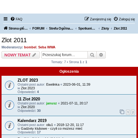
FORUM NISSAN ZONE
FAQ
Zarejestruj się
Zaloguj się
Strona główna KLUBU
FORUM
Strefa Ogólna Forum Nissan Zone
Spotkania / Grupy Regionalne
Zloty
Zlot 2011
Zlot 2011
Moderatorzy:
bombel
,
Seba WWA
Szukaj
Wyszukiwanie z
NOWY TEMAT
Tematy: 7 • Strona
1
z
1
Ogłoszenia
ZLOT 2023
Ostatni post autor:
Ewelinka
«
2023-06-01, 11:39
w
Zlot 2023
Odpowiedzi:
4
11 Zlot 2020
Ostatni post autor:
janusz
«
2021-07-11, 20:17
w
Zlot 2020
Odpowiedzi:
30
1
2
Kalendarz 2019
Ostatni post autor:
oliu1
«
2018-12-20, 11:17
w
Gadżety klubowe - czyli co możesz mieć
Odpowiedzi:
17