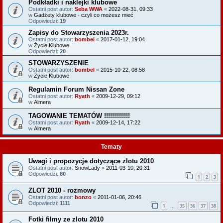
Podkładki i naklejki klubowe
Ostatni post autor:
Seba WWA
«
2022-08-31, 09:33
w
Gadżety klubowe - czyli co możesz mieć
Odpowiedzi:
19
Zapisy do Stowarzyszenia 2023r.
Ostatni post autor:
bombel
«
2017-01-12, 19:04
w
Życie Klubowe
Odpowiedzi:
20
STOWARZYSZENIE
Ostatni post autor:
bombel
«
2015-10-22, 08:58
w
Życie Klubowe
Regulamin Forum Nissan Zone
Ostatni post autor:
Ryath
«
2009-12-29, 09:12
w
Almera
TAGOWANIE TEMATÓW !!!!!!!!!!!!!
Ostatni post autor:
Ryath
«
2009-12-14, 17:22
w
Almera
Tematy
Uwagi i propozycje dotyczące zlotu 2010
Ostatni post autor:
SnowLady
«
2011-03-10, 20:31
Odpowiedzi:
80
1
2
3
ZLOT 2010 - rozmowy
Ostatni post autor:
bonzo
«
2011-01-06, 20:46
Odpowiedzi:
1111
1
35
36
37
38
…
Fotki filmy ze zlotu 2010