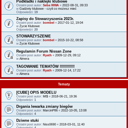
Podkładki i naklejki klubowe
Ostatni post autor:
Seba WWA
«
2022-08-31, 09:33
w
Gadżety klubowe - czyli co możesz mieć
Odpowiedzi:
19
Zapisy do Stowarzyszenia 2023r.
Ostatni post autor:
bombel
«
2017-01-12, 19:04
w
Życie Klubowe
Odpowiedzi:
20
STOWARZYSZENIE
Ostatni post autor:
bombel
«
2015-10-22, 08:58
w
Życie Klubowe
Regulamin Forum Nissan Zone
Ostatni post autor:
Ryath
«
2009-12-29, 09:12
w
Almera
TAGOWANIE TEMATÓW !!!!!!!!!!!!!
Ostatni post autor:
Ryath
«
2009-12-14, 17:22
w
Almera
Tematy
[CUBE] OPIS MODELU
Ostatni post autor:
MI$
«
2018-06-21, 19:36
Odpowiedzi:
1
Drgania lewarka zmiany biegów
Ostatni post autor:
MarcinP86
«
2022-10-05, 13:08
Odpowiedzi:
4
Dziwne stuki
Ostatni post autor:
Niss0690
«
2018-03-01, 11:40
Odpowiedzi:
4