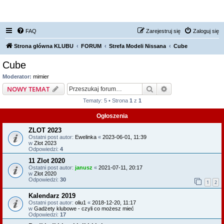
FORUM NISSAN ZONE
FAQ
Zarejestruj się
Zaloguj się
Strona główna KLUBU
FORUM
Strefa Modeli Nissana
Cube
Cube
Moderator:
mimier
Szukaj
Wyszukiwanie z
NOWY TEMAT
Tematy: 5 • Strona
1
z
1
Ogłoszenia
ZLOT 2023
Ostatni post autor:
Ewelinka
«
2023-06-01, 11:39
w
Zlot 2023
Odpowiedzi:
4
11 Zlot 2020
Ostatni post autor:
janusz
«
2021-07-11, 20:17
w
Zlot 2020
Odpowiedzi:
30
1
2
Kalendarz 2019
Ostatni post autor:
oliu1
«
2018-12-20, 11:17
w
Gadżety klubowe - czyli co możesz mieć
Odpowiedzi:
17