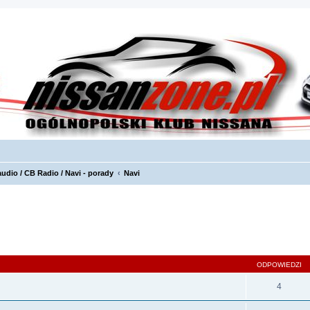
audio / CB Radio / Navi - porady
Navi
szukiwanie zaawansowane
ODPOWIEDZI
4