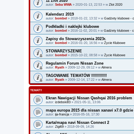
11 Zlot 2020
autor:
Seba WWA
» 2020-01-13, 22:53 » w
Zlot 2020
Kalendarz 2019
autor:
bombel
» 2018-01-22, 13:32 » w
Gadżety klubowe - c
Podkładki i naklejki klubowe
autor:
bombel
» 2016-11-02, 20:01 » w
Gadżety klubowe - c
Zapisy do Stowarzyszenia 2023r.
autor:
bombel
» 2016-01-20, 16:56 » w
Życie Klubowe
STOWARZYSZENIE
autor:
bombel
» 2015-10-22, 08:58 » w
Życie Klubowe
Regulamin Forum Nissan Zone
autor:
Ryath
» 2009-12-29, 09:12 » w
Almera
TAGOWANIE TEMATÓW !!!!!!!!!!!!!
autor:
Ryath
» 2009-12-14, 17:22 » w
Almera
TEMATY
Ekran Nawigacji Nissan Qashqai 2016 problem
autor:
izdebski83
» 2021-05-11, 13:06
mapa europa 2015 dla nissan xanavi x7.0 gdzie
autor:
ija-francja
» 2016-05-16, 17:30
Karta/mapa navi Nissan Connect 2
autor:
Zigi69
» 2018-09-09, 14:26