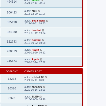
494314
2021-07-11, 20:17
autor:
oliu1
306423
2018-12-20, 11:17
autor:
Seba WWA
335198
2022-08-31, 09:33
autor:
bombel
354350
2017-01-12, 19:04
autor:
bombel
322743
2015-10-22, 08:58
autor:
Ryath
280873
2009-12-29, 09:12
autor:
Ryath
245474
2009-12-14, 17:22
ODSŁONY
OSTATNI POST
autor:
izdebski83
13273
2021-05-11, 13:06
autor:
bartos90
16386
2020-10-16, 13:03
autor:
Zigi69
6323
2018-09-09, 14:26