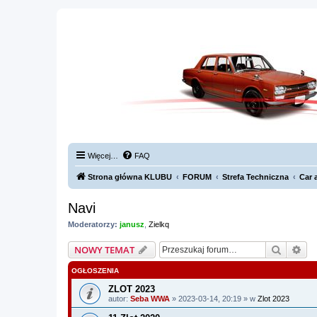
Więcej…
FAQ
Strona główna KLUBU
FORUM
Strefa Techniczna
Car 
Navi
Moderatorzy:
janusz
,
Zielkq
Szukaj
Wy
NOWY TEMAT
OGŁOSZENIA
ZLOT 2023
autor:
Seba WWA
» 2023-03-14, 20:19 » w
Zlot 2023