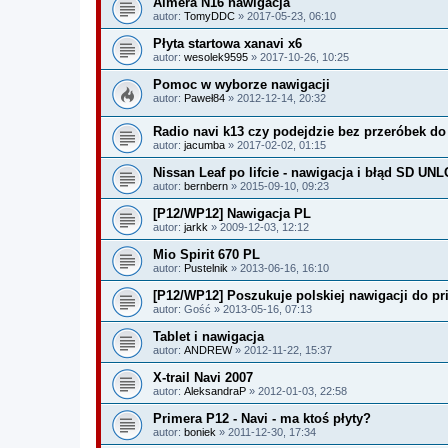
Almera N16 nawigacja
autor:
TomyDDC
» 2017-05-23, 06:10
Płyta startowa xanavi x6
autor:
wesolek9595
» 2017-10-26, 10:25
Pomoc w wyborze nawigacji
autor:
Paweł84
» 2012-12-14, 20:32
Radio navi k13 czy podejdzie bez przeróbek do
autor:
jacumba
» 2017-02-02, 01:15
Nissan Leaf po lifcie - nawigacja i błąd SD U
autor:
bernbern
» 2015-09-10, 09:23
[P12/WP12] Nawigacja PL
autor:
jarkk
» 2009-12-03, 12:12
Mio Spirit 670 PL
autor:
Pustelnik
» 2013-06-16, 16:10
[P12/WP12] Poszukuje polskiej nawigacji do pr
autor:
Gość
» 2013-05-16, 07:13
Tablet i nawigacja
autor:
ANDREW
» 2012-11-22, 15:37
X-trail Navi 2007
autor:
AleksandraP
» 2012-01-03, 22:58
Primera P12 - Navi - ma ktoś płyty?
autor:
boniek
» 2011-12-30, 17:34