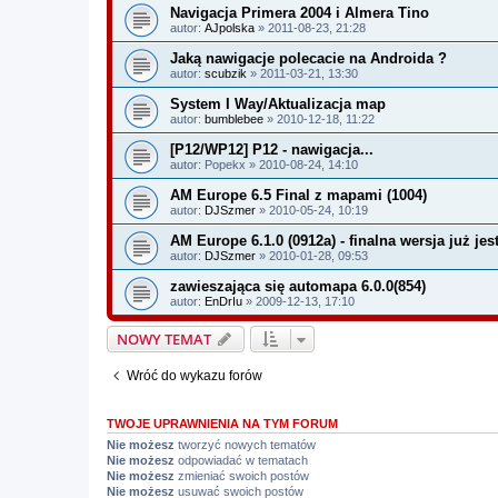
Navigacja Primera 2004 i Almera Tino
autor:
AJpolska
» 2011-08-23, 21:28
Jaką nawigacje polecacie na Androida ?
autor:
scubzik
» 2011-03-21, 13:30
System I Way/Aktualizacja map
autor:
bumblebee
» 2010-12-18, 11:22
[P12/WP12] P12 - nawigacja...
autor:
Popekx
» 2010-08-24, 14:10
AM Europe 6.5 Final z mapami (1004)
autor:
DJSzmer
» 2010-05-24, 10:19
AM Europe 6.1.0 (0912a) - finalna wersja już jest
autor:
DJSzmer
» 2010-01-28, 09:53
zawieszająca się automapa 6.0.0(854)
autor:
EnDrIu
» 2009-12-13, 17:10
NOWY TEMAT
Wróć do wykazu forów
TWOJE UPRAWNIENIA NA TYM FORUM
Nie możesz
tworzyć nowych tematów
Nie możesz
odpowiadać w tematach
Nie możesz
zmieniać swoich postów
Nie możesz
usuwać swoich postów