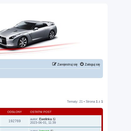
Zarejestruj się
Zaloguj się
Tematy: 21 • Strona
1
z
1
ODSŁONY
OSTATNI POST
autor:
Ewelinka
192769
2023-06-01, 11:39
autor:
janusz