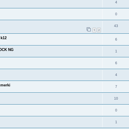
4
0
43
1
2
 k12
6
NLOCK NG
1
6
4
imerki
7
10
0
1