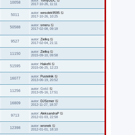
autor:
TomyDDC
10058
2017-10-26, 11:11
autor:
wesolek9595
5011
2017-10-26, 10:25
autor:
smeru
50588
2017-02-08, 09:18
autor:
Zielkq
9527
2017-02-04, 21:11
autor:
Zielkq
11150
2015-09-10, 09:58
autor:
HakeN
51595
2015-06-25, 12:23
autor:
Pustelnik
16077
2013-06-19, 20:52
autor:
Gość
11256
2013-05-16, 17:51
autor:
DJSzmer
16809
2012-11-27, 18:37
autor:
AleksandraP
9713
2012-01-03, 22:58
autor:
wronek
12398
2012-01-01, 18:10