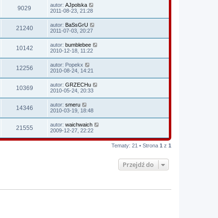
autor:
AJpolska
9029
2011-08-23, 21:28
autor:
BaSsGrU
21240
2011-07-03, 20:27
autor:
bumblebee
10142
2010-12-18, 11:22
autor:
Popekx
12256
2010-08-24, 14:21
autor:
GRZECHu
10369
2010-05-24, 20:33
autor:
smeru
14346
2010-03-19, 18:48
autor:
waichwaich
21555
2009-12-27, 22:22
Tematy: 21 • Strona
1
z
1
Przejdź do