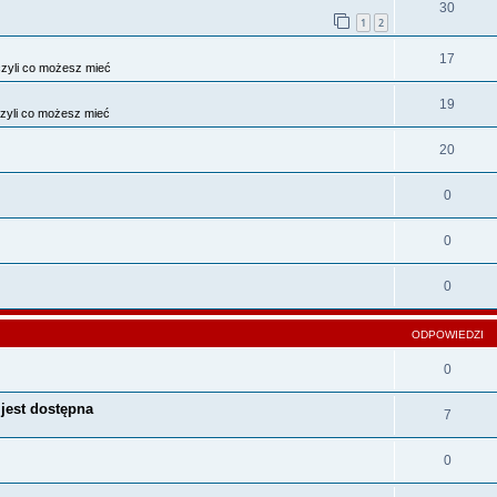
30
1
2
17
zyli co możesz mieć
19
zyli co możesz mieć
20
0
0
0
ODPOWIEDZI
0
 jest dostępna
7
0