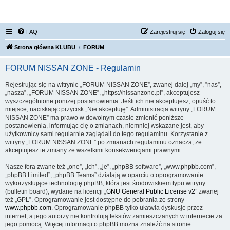
FORUM NISSAN ZONE
FAQ
Zarejestruj się
Zaloguj się
Strona główna KLUBU
FORUM
FORUM NISSAN ZONE - Regulamin
Rejestrując się na witrynie „FORUM NISSAN ZONE”, zwanej dalej „my”, ”nas”,
„nasza”, „FORUM NISSAN ZONE”, „https://nissanzone.pl”, akceptujesz
wyszczególnione poniżej postanowienia. Jeśli ich nie akceptujesz, opuść to
miejsce, naciskając przycisk „Nie akceptuję”. Administracja witryny „FORUM
NISSAN ZONE” ma prawo w dowolnym czasie zmienić poniższe
postanowienia, informując cię o zmianach, niemniej wskazane jest, aby
użytkownicy sami regularnie zaglądali do tego regulaminu. Korzystanie z
witryny „FORUM NISSAN ZONE” po zmianach regulaminu oznacza, że
akceptujesz te zmiany ze wszelkimi konsekwencjami prawnymi.
Nasze fora zwane też „one”, „ich”, „je”, „phpBB software”, „www.phpbb.com”,
„phpBB Limited”, „phpBB Teams” działają w oparciu o oprogramowanie
wykorzystujące technologię phpBB, która jest środowiskiem typu witryny
(bulletin board), wydane na licencji „
GNU General Public License v2
” zwanej
też „GPL”. Oprogramowanie jest dostępne do pobrania ze strony
www.phpbb.com
. Oprogramowanie phpBB tylko ułatwia dyskusje przez
internet, a jego autorzy nie kontrolują tekstów zamieszczanych w internecie za
jego pomocą. Więcej informacji o phpBB można znaleźć na stronie