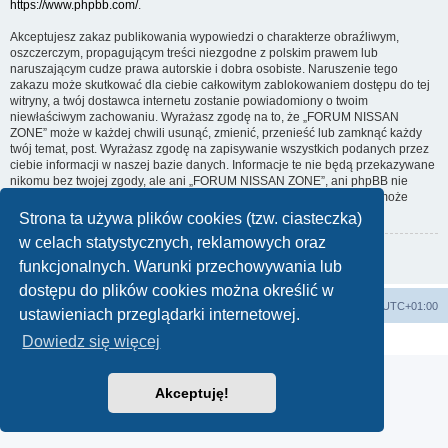
https://www.phpbb.com/
.
Akceptujesz zakaz publikowania wypowiedzi o charakterze obraźliwym,
oszczerczym, propagującym treści niezgodne z polskim prawem lub
naruszającym cudze prawa autorskie i dobra osobiste. Naruszenie tego
zakazu może skutkować dla ciebie całkowitym zablokowaniem dostępu do tej
witryny, a twój dostawca internetu zostanie powiadomiony o twoim
niewłaściwym zachowaniu. Wyrażasz zgodę na to, że „FORUM NISSAN
ZONE” może w każdej chwili usunąć, zmienić, przenieść lub zamknąć każdy
twój temat, post. Wyrażasz zgodę na zapisywanie wszystkich podanych przez
ciebie informacji w naszej bazie danych. Informacje te nie będą przekazywane
nikomu bez twojej zgody, ale ani „FORUM NISSAN ZONE”, ani phpBB nie
ponosi odpowiedzialności za włamania do witryny, podczas których może
dojść do kradzieży danych.
Strona ta używa plików cookies (tzw. ciasteczka)
w celach statystycznych, reklamowych oraz
Wróć do poprzedniej strony
funkcjonalnych. Warunki przechowywania lub
dostępu do plików cookies można określić w
Strona główna KLUBU
FORUM
Strefa czasowa
UTC+01:00
ustawieniach przeglądarki internetowej.
Technologię dostarcza
phpBB
® Forum Software © phpBB Limited
Dowiedz się więcej
Polski pakiet językowy dostarcza
phpBB.pl
Akceptuję!