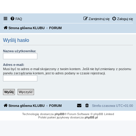
FORUM NISSAN ZONE
FAQ
Zarejestruj się
Zaloguj się
Strona główna KLUBU
FORUM
Wyślij hasło
Nazwa użytkownika:
Adres e-mail:
Musi być to adres e-mail skojarzony z twoim kontem. Jeśli nie był zmieniany z poziomu
panelu zarządzania kontem, jest to adres podany w czasie rejestracji.
Strona główna KLUBU
FORUM
Strefa czasowa
UTC+01:00
Technologię dostarcza
phpBB
® Forum Software © phpBB Limited
Polski pakiet językowy dostarcza
phpBB.pl