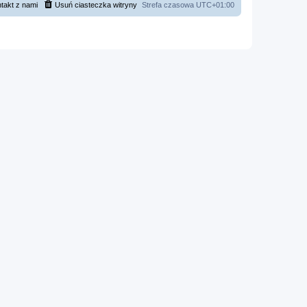
takt z nami
Usuń ciasteczka witryny
Strefa czasowa
UTC+01:00