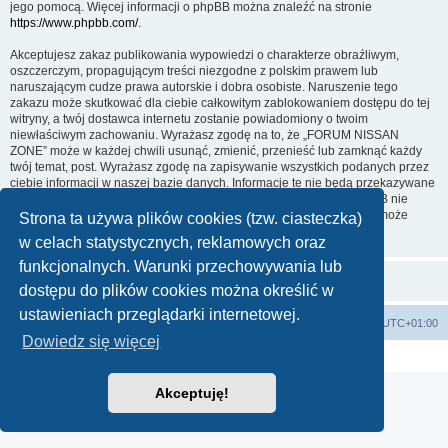
jego pomocą. Więcej informacji o phpBB można znaleźć na stronie
https://www.phpbb.com/
.
Akceptujesz zakaz publikowania wypowiedzi o charakterze obraźliwym,
oszczerczym, propagującym treści niezgodne z polskim prawem lub
naruszającym cudze prawa autorskie i dobra osobiste. Naruszenie tego
zakazu może skutkować dla ciebie całkowitym zablokowaniem dostępu do tej
witryny, a twój dostawca internetu zostanie powiadomiony o twoim
niewłaściwym zachowaniu. Wyrażasz zgodę na to, że „FORUM NISSAN
ZONE” może w każdej chwili usunąć, zmienić, przenieść lub zamknąć każdy
twój temat, post. Wyrażasz zgodę na zapisywanie wszystkich podanych przez
ciebie informacji w naszej bazie danych. Informacje te nie będą przekazywane
nikomu bez twojej zgody, ale ani „FORUM NISSAN ZONE”, ani phpBB nie
ponosi odpowiedzialności za włamania do witryny, podczas których może
Strona ta używa plików cookies (tzw. ciasteczka)
dojść do kradzieży danych.
w celach statystycznych, reklamowych oraz
funkcjonalnych. Warunki przechowywania lub
dostępu do plików cookies można określić w
ustawieniach przeglądarki internetowej.
Strona główna KLUBU
FORUM
Strefa czasowa
UTC+01:00
Dowiedz się więcej
Technologię dostarcza
phpBB
® Forum Software © phpBB Limited
Polski pakiet językowy dostarcza
phpBB.pl
Akceptuję!