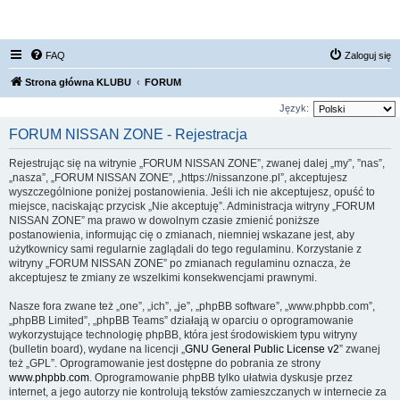
FORUM NISSAN ZONE
FAQ
Zaloguj się
Strona główna KLUBU
FORUM
Język:
FORUM NISSAN ZONE - Rejestracja
Rejestrując się na witrynie „FORUM NISSAN ZONE”, zwanej dalej „my”, ”nas”,
„nasza”, „FORUM NISSAN ZONE”, „https://nissanzone.pl”, akceptujesz
wyszczególnione poniżej postanowienia. Jeśli ich nie akceptujesz, opuść to
miejsce, naciskając przycisk „Nie akceptuję”. Administracja witryny „FORUM
NISSAN ZONE” ma prawo w dowolnym czasie zmienić poniższe
postanowienia, informując cię o zmianach, niemniej wskazane jest, aby
użytkownicy sami regularnie zaglądali do tego regulaminu. Korzystanie z
witryny „FORUM NISSAN ZONE” po zmianach regulaminu oznacza, że
akceptujesz te zmiany ze wszelkimi konsekwencjami prawnymi.
Nasze fora zwane też „one”, „ich”, „je”, „phpBB software”, „www.phpbb.com”,
„phpBB Limited”, „phpBB Teams” działają w oparciu o oprogramowanie
wykorzystujące technologię phpBB, która jest środowiskiem typu witryny
(bulletin board), wydane na licencji „
GNU General Public License v2
” zwanej
też „GPL”. Oprogramowanie jest dostępne do pobrania ze strony
www.phpbb.com
. Oprogramowanie phpBB tylko ułatwia dyskusje przez
internet, a jego autorzy nie kontrolują tekstów zamieszczanych w internecie za