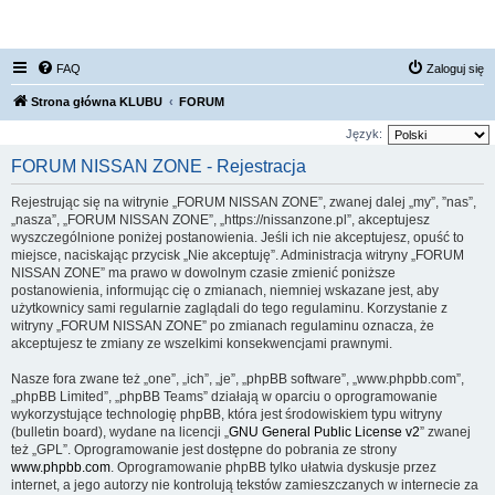
FORUM NISSAN ZONE
FAQ
Zaloguj się
Strona główna KLUBU
FORUM
Język:
FORUM NISSAN ZONE - Rejestracja
Rejestrując się na witrynie „FORUM NISSAN ZONE”, zwanej dalej „my”, ”nas”,
„nasza”, „FORUM NISSAN ZONE”, „https://nissanzone.pl”, akceptujesz
wyszczególnione poniżej postanowienia. Jeśli ich nie akceptujesz, opuść to
miejsce, naciskając przycisk „Nie akceptuję”. Administracja witryny „FORUM
NISSAN ZONE” ma prawo w dowolnym czasie zmienić poniższe
postanowienia, informując cię o zmianach, niemniej wskazane jest, aby
użytkownicy sami regularnie zaglądali do tego regulaminu. Korzystanie z
witryny „FORUM NISSAN ZONE” po zmianach regulaminu oznacza, że
akceptujesz te zmiany ze wszelkimi konsekwencjami prawnymi.
Nasze fora zwane też „one”, „ich”, „je”, „phpBB software”, „www.phpbb.com”,
„phpBB Limited”, „phpBB Teams” działają w oparciu o oprogramowanie
wykorzystujące technologię phpBB, która jest środowiskiem typu witryny
(bulletin board), wydane na licencji „
GNU General Public License v2
” zwanej
też „GPL”. Oprogramowanie jest dostępne do pobrania ze strony
www.phpbb.com
. Oprogramowanie phpBB tylko ułatwia dyskusje przez
internet, a jego autorzy nie kontrolują tekstów zamieszczanych w internecie za