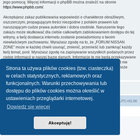
jego pomocą. Więcej informacji o phpBB można znaleźć na stronie
https://www.phpbb.com/
.
Akceptujesz zakaz publikowania wypowiedzi o charakterze obraźliwym,
oszczerczym, propagującym treści niezgodne z polskim prawem lub
naruszającym cudze prawa autorskie i dobra osobiste. Naruszenie tego
zakazu może skutkować dla ciebie całkowitym zablokowaniem dostępu do tej
witryny, a twój dostawca internetu zostanie powiadomiony o twoim
niewłaściwym zachowaniu. Wyrażasz zgodę na to, że „FORUM NISSAN
ZONE” może w każdej chwili usunąć, zmienić, przenieść lub zamknąć każdy
twój temat, post. Wyrażasz zgodę na zapisywanie wszystkich podanych przez
ciebie informacji w naszej bazie danych. Informacje te nie będą przekazywane
nikomu bez twojej zgody, ale ani „FORUM NISSAN ZONE”, ani phpBB nie
ponosi odpowiedzialności za włamania do witryny, podczas których może
Strona ta używa plików cookies (tzw. ciasteczka)
dojść do kradzieży danych.
w celach statystycznych, reklamowych oraz
funkcjonalnych. Warunki przechowywania lub
dostępu do plików cookies można określić w
ustawieniach przeglądarki internetowej.
Strona główna KLUBU
FORUM
Strefa czasowa
UTC+01:00
Dowiedz się więcej
Technologię dostarcza
phpBB
® Forum Software © phpBB Limited
Polski pakiet językowy dostarcza
phpBB.pl
Akceptuję!