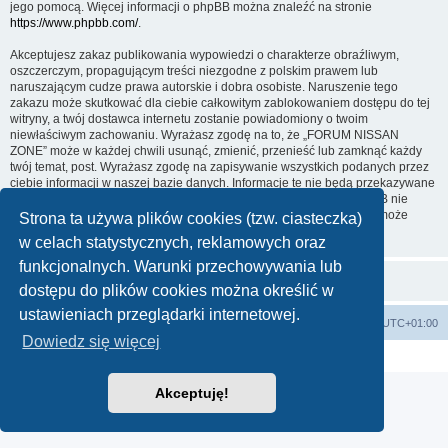
jego pomocą. Więcej informacji o phpBB można znaleźć na stronie
https://www.phpbb.com/
.
Akceptujesz zakaz publikowania wypowiedzi o charakterze obraźliwym,
oszczerczym, propagującym treści niezgodne z polskim prawem lub
naruszającym cudze prawa autorskie i dobra osobiste. Naruszenie tego
zakazu może skutkować dla ciebie całkowitym zablokowaniem dostępu do tej
witryny, a twój dostawca internetu zostanie powiadomiony o twoim
niewłaściwym zachowaniu. Wyrażasz zgodę na to, że „FORUM NISSAN
ZONE” może w każdej chwili usunąć, zmienić, przenieść lub zamknąć każdy
twój temat, post. Wyrażasz zgodę na zapisywanie wszystkich podanych przez
ciebie informacji w naszej bazie danych. Informacje te nie będą przekazywane
nikomu bez twojej zgody, ale ani „FORUM NISSAN ZONE”, ani phpBB nie
ponosi odpowiedzialności za włamania do witryny, podczas których może
Strona ta używa plików cookies (tzw. ciasteczka)
dojść do kradzieży danych.
w celach statystycznych, reklamowych oraz
funkcjonalnych. Warunki przechowywania lub
dostępu do plików cookies można określić w
ustawieniach przeglądarki internetowej.
Strona główna KLUBU
FORUM
Strefa czasowa
UTC+01:00
Dowiedz się więcej
Technologię dostarcza
phpBB
® Forum Software © phpBB Limited
Polski pakiet językowy dostarcza
phpBB.pl
Akceptuję!