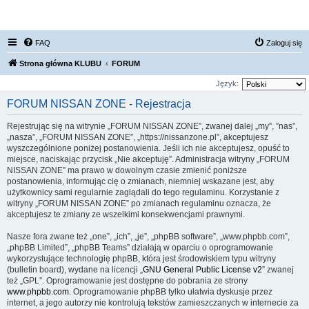
FORUM NISSAN ZONE
FAQ
Zaloguj się
Strona główna KLUBU
FORUM
Język:
FORUM NISSAN ZONE - Rejestracja
Rejestrując się na witrynie „FORUM NISSAN ZONE”, zwanej dalej „my”, ”nas”,
„nasza”, „FORUM NISSAN ZONE”, „https://nissanzone.pl”, akceptujesz
wyszczególnione poniżej postanowienia. Jeśli ich nie akceptujesz, opuść to
miejsce, naciskając przycisk „Nie akceptuję”. Administracja witryny „FORUM
NISSAN ZONE” ma prawo w dowolnym czasie zmienić poniższe
postanowienia, informując cię o zmianach, niemniej wskazane jest, aby
użytkownicy sami regularnie zaglądali do tego regulaminu. Korzystanie z
witryny „FORUM NISSAN ZONE” po zmianach regulaminu oznacza, że
akceptujesz te zmiany ze wszelkimi konsekwencjami prawnymi.
Nasze fora zwane też „one”, „ich”, „je”, „phpBB software”, „www.phpbb.com”,
„phpBB Limited”, „phpBB Teams” działają w oparciu o oprogramowanie
wykorzystujące technologię phpBB, która jest środowiskiem typu witryny
(bulletin board), wydane na licencji „
GNU General Public License v2
” zwanej
też „GPL”. Oprogramowanie jest dostępne do pobrania ze strony
www.phpbb.com
. Oprogramowanie phpBB tylko ułatwia dyskusje przez
internet, a jego autorzy nie kontrolują tekstów zamieszczanych w internecie za