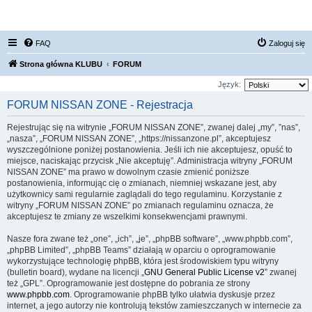
FORUM NISSAN ZONE
FAQ
Zaloguj się
Strona główna KLUBU
FORUM
Język:
FORUM NISSAN ZONE - Rejestracja
Rejestrując się na witrynie „FORUM NISSAN ZONE”, zwanej dalej „my”, ”nas”,
„nasza”, „FORUM NISSAN ZONE”, „https://nissanzone.pl”, akceptujesz
wyszczególnione poniżej postanowienia. Jeśli ich nie akceptujesz, opuść to
miejsce, naciskając przycisk „Nie akceptuję”. Administracja witryny „FORUM
NISSAN ZONE” ma prawo w dowolnym czasie zmienić poniższe
postanowienia, informując cię o zmianach, niemniej wskazane jest, aby
użytkownicy sami regularnie zaglądali do tego regulaminu. Korzystanie z
witryny „FORUM NISSAN ZONE” po zmianach regulaminu oznacza, że
akceptujesz te zmiany ze wszelkimi konsekwencjami prawnymi.
Nasze fora zwane też „one”, „ich”, „je”, „phpBB software”, „www.phpbb.com”,
„phpBB Limited”, „phpBB Teams” działają w oparciu o oprogramowanie
wykorzystujące technologię phpBB, która jest środowiskiem typu witryny
(bulletin board), wydane na licencji „
GNU General Public License v2
” zwanej
też „GPL”. Oprogramowanie jest dostępne do pobrania ze strony
www.phpbb.com
. Oprogramowanie phpBB tylko ułatwia dyskusje przez
internet, a jego autorzy nie kontrolują tekstów zamieszczanych w internecie za