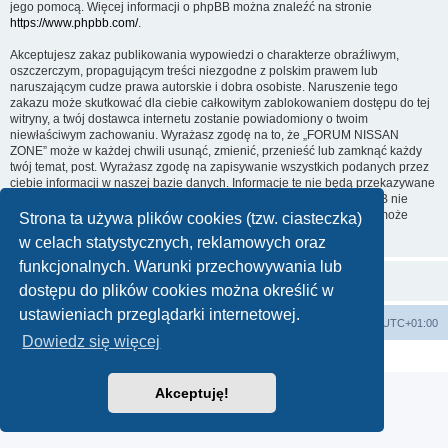
jego pomocą. Więcej informacji o phpBB można znaleźć na stronie
https://www.phpbb.com/
.
Akceptujesz zakaz publikowania wypowiedzi o charakterze obraźliwym,
oszczerczym, propagującym treści niezgodne z polskim prawem lub
naruszającym cudze prawa autorskie i dobra osobiste. Naruszenie tego
zakazu może skutkować dla ciebie całkowitym zablokowaniem dostępu do tej
witryny, a twój dostawca internetu zostanie powiadomiony o twoim
niewłaściwym zachowaniu. Wyrażasz zgodę na to, że „FORUM NISSAN
ZONE” może w każdej chwili usunąć, zmienić, przenieść lub zamknąć każdy
twój temat, post. Wyrażasz zgodę na zapisywanie wszystkich podanych przez
ciebie informacji w naszej bazie danych. Informacje te nie będą przekazywane
nikomu bez twojej zgody, ale ani „FORUM NISSAN ZONE”, ani phpBB nie
ponosi odpowiedzialności za włamania do witryny, podczas których może
Strona ta używa plików cookies (tzw. ciasteczka)
dojść do kradzieży danych.
w celach statystycznych, reklamowych oraz
funkcjonalnych. Warunki przechowywania lub
dostępu do plików cookies można określić w
ustawieniach przeglądarki internetowej.
Strona główna KLUBU
FORUM
Strefa czasowa
UTC+01:00
Dowiedz się więcej
Technologię dostarcza
phpBB
® Forum Software © phpBB Limited
Polski pakiet językowy dostarcza
phpBB.pl
Akceptuję!