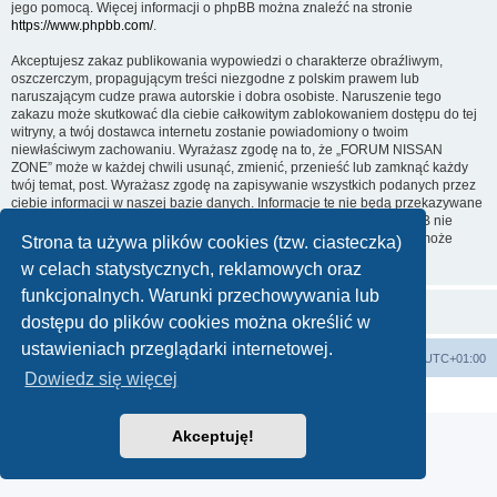
jego pomocą. Więcej informacji o phpBB można znaleźć na stronie
https://www.phpbb.com/
.
Akceptujesz zakaz publikowania wypowiedzi o charakterze obraźliwym,
oszczerczym, propagującym treści niezgodne z polskim prawem lub
naruszającym cudze prawa autorskie i dobra osobiste. Naruszenie tego
zakazu może skutkować dla ciebie całkowitym zablokowaniem dostępu do tej
witryny, a twój dostawca internetu zostanie powiadomiony o twoim
niewłaściwym zachowaniu. Wyrażasz zgodę na to, że „FORUM NISSAN
ZONE” może w każdej chwili usunąć, zmienić, przenieść lub zamknąć każdy
twój temat, post. Wyrażasz zgodę na zapisywanie wszystkich podanych przez
ciebie informacji w naszej bazie danych. Informacje te nie będą przekazywane
nikomu bez twojej zgody, ale ani „FORUM NISSAN ZONE”, ani phpBB nie
ponosi odpowiedzialności za włamania do witryny, podczas których może
Strona ta używa plików cookies (tzw. ciasteczka)
dojść do kradzieży danych.
w celach statystycznych, reklamowych oraz
funkcjonalnych. Warunki przechowywania lub
dostępu do plików cookies można określić w
ustawieniach przeglądarki internetowej.
Strona główna KLUBU
FORUM
Strefa czasowa
UTC+01:00
Dowiedz się więcej
Technologię dostarcza
phpBB
® Forum Software © phpBB Limited
Polski pakiet językowy dostarcza
phpBB.pl
Akceptuję!