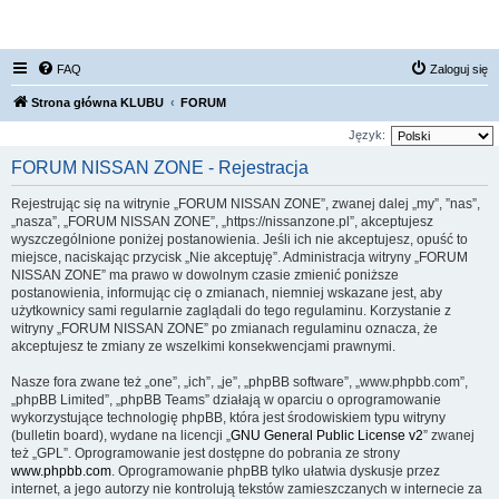
FORUM NISSAN ZONE
FAQ
Zaloguj się
Strona główna KLUBU
FORUM
Język:
FORUM NISSAN ZONE - Rejestracja
Rejestrując się na witrynie „FORUM NISSAN ZONE”, zwanej dalej „my”, ”nas”,
„nasza”, „FORUM NISSAN ZONE”, „https://nissanzone.pl”, akceptujesz
wyszczególnione poniżej postanowienia. Jeśli ich nie akceptujesz, opuść to
miejsce, naciskając przycisk „Nie akceptuję”. Administracja witryny „FORUM
NISSAN ZONE” ma prawo w dowolnym czasie zmienić poniższe
postanowienia, informując cię o zmianach, niemniej wskazane jest, aby
użytkownicy sami regularnie zaglądali do tego regulaminu. Korzystanie z
witryny „FORUM NISSAN ZONE” po zmianach regulaminu oznacza, że
akceptujesz te zmiany ze wszelkimi konsekwencjami prawnymi.
Nasze fora zwane też „one”, „ich”, „je”, „phpBB software”, „www.phpbb.com”,
„phpBB Limited”, „phpBB Teams” działają w oparciu o oprogramowanie
wykorzystujące technologię phpBB, która jest środowiskiem typu witryny
(bulletin board), wydane na licencji „
GNU General Public License v2
” zwanej
też „GPL”. Oprogramowanie jest dostępne do pobrania ze strony
www.phpbb.com
. Oprogramowanie phpBB tylko ułatwia dyskusje przez
internet, a jego autorzy nie kontrolują tekstów zamieszczanych w internecie za