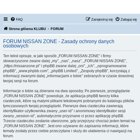
FORUM NISSAN ZONE
FAQ
Zarejestruj się
Zaloguj się
Strona główna KLUBU
FORUM
FORUM NISSAN ZONE - Zasady ochrony danych
osobowych
Ten tekst opisuje, w jaki sposób „FORUM NISSAN ZONE” i firmy
stowarzyszone zwane dalej „my”, „nas”, „nasz”, „FORUM NISSAN ZONE”,
„https://nissanzone.pl” i phpBB zwane dalej „oni”, „ich”, „oprogramowanie
phpBB”, „www.phpbb.com”, „phpBB Limited”, „Zespoły phpBB”, korzystają z
informacji zwanymi dalej „informacjami o tobie” zebranych w czasie dowolnej
twojej sesji na forum.
Informacje o tobie są zbierane na dwa sposoby. Po pierwsze, przeglądanie
„FORUM NISSAN ZONE” powoduje, że aplikacja phpBB tworzy kilka
ciasteczek, które są małymi plikami tekstowymi pobranymi do katalogu plików
tymczasowych twojej przeglądarki. Pierwsze dwa ciasteczka zawierają
identyfikator użytkownika zwany „user-id” i anonimowy identyfikator sesji
zwany „session-id”, automatycznie przyznane ci przez aplikację phpBB.
Trzecie ciasteczko zostanie utworzone, gdy przejrzysz chociaż jeden temat na
„FORUM NISSAN ZONE”. Jest ono używane do zapisania informacji, które
tematy zostały przez ciebie przeczytane i służy do ułatwienia ci nawigacji na
forum.