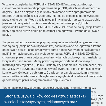
W czasie przeglądania „FORUM NISSAN ZONE” możemy też utworzyć
ciasteczka niezależne od oprogramowania phpBB, ale ich ten dokument nie
dotyczy – ma on opisywać tylko strony stworzone przez oprogramowanie
phpBB. Drugi sposób, w jaki zbieramy informacje o tobie, to dane wysyłane
przez ciebie do nas. Mogą być to między innymi posty napisane przez ciebie
jako anonimowy użytkownik zwane dalej „anonimowe posty”, konta
użytkownika założone na „FORUM NISSAN ZONE” zwane dalej „twoje konto” i
posty napisane przez ciebie po rejestracji i zalogowaniu zwane dalej „twoje
posty”.
Twoje konto będzie zawierać przynajmniej unikalną identyfikacyjną nazwę
zwaną dalej „twoja nazwa użytkownika”, hasło używane do logowania zwane
dalej „twoje hasło” i osobisty aktywny adres e-mail zwany dalej „twój adres e-
mail”. Informacje podane dla twojego konta na „FORUM NISSAN ZONE” są
chronione przez prawa dotyczące ochrony danych osobowych w państwie, w
którym stoi nasz serwer. Mamy prawo wymagać podania dodatkowych
informacji przy rejestracji, i to my ustalamy czy podanie ich jest konieczne, czy
nie. W każdym przypadku masz możliwość wybrania, które informacje o twoim
koncie są wyświetlane publicznie. Co więcej, w panelu zarządzania kontem
masz możliwość włączenia lub wyłączenia wysyłania do ciebie automatycznie
generowanych przez oprogramowanie phpBB e-maili.
Twoje hasło jest zaszyfrowane, więc jest bezpieczne, niemniej nie należy
używać tego samego hasła na różnych witrynach internetowych. Hasło to
umożliwia dostęp do twojego konta na „FORUM NISSAN ZONE”, więc chroń je
Strona ta używa plików cookies (tzw. ciasteczka)
i w żadnym wypadku nie podawaj
nikomu
. Jeśli je zapomnisz, użyj funkcji „Nie
w celach statystycznych, reklamowych oraz
pamiętam hasła”. Witryna poprosi cię o podanie nazwy użytkownika i adresu e-