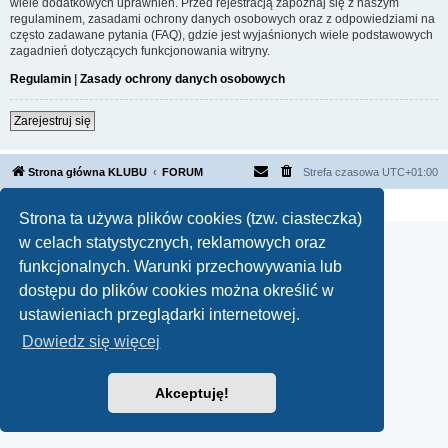
wiele dodatkowych uprawnień. Przed rejestracją zapoznaj się z naszym
regulaminem, zasadami ochrony danych osobowych oraz z odpowiedziami na
często zadawane pytania (FAQ), gdzie jest wyjaśnionych wiele podstawowych
zagadnień dotyczących funkcjonowania witryny.
Regulamin
|
Zasady ochrony danych osobowych
Zarejestruj się
Strona główna KLUBU
FORUM
Strefa czasowa
UTC+01:00
Technologię dostarcza
phpBB
® Forum Software © phpBB Limited
Polski pakiet językowy dostarcza
phpBB.pl
Strona ta używa plików cookies (tzw. ciasteczka)
w celach statystycznych, reklamowych oraz
funkcjonalnych. Warunki przechowywania lub
dostępu do plików cookies można określić w
ustawieniach przeglądarki internetowej.
Dowiedz się więcej
Akceptuję!