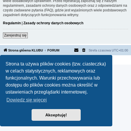
wiele dodatkowych uprawnień. Przed rejestracją zapoznaj się z naszym
regulaminem, zasadami ochrony danych osobowych oraz z odpowiedziami na
często zadawane pytania (FAQ), gdzie jest wyjaśnionych wiele podstawowych
zagadnień dotyczących funkcjonowania witryny.
Regulamin
|
Zasady ochrony danych osobowych
Zarejestruj się
Strona główna KLUBU
FORUM
Strefa czasowa
UTC+01:00
Technologię dostarcza
phpBB
® Forum Software © phpBB Limited
Polski pakiet językowy dostarcza
phpBB.pl
Strona ta używa plików cookies (tzw. ciasteczka)
w celach statystycznych, reklamowych oraz
funkcjonalnych. Warunki przechowywania lub
dostępu do plików cookies można określić w
ustawieniach przeglądarki internetowej.
Dowiedz się więcej
Akceptuję!