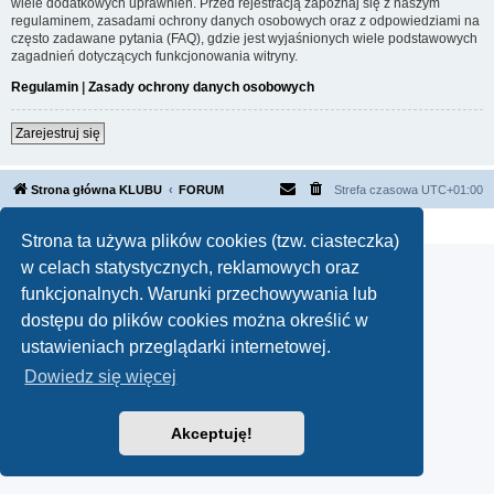
wiele dodatkowych uprawnień. Przed rejestracją zapoznaj się z naszym
regulaminem, zasadami ochrony danych osobowych oraz z odpowiedziami na
często zadawane pytania (FAQ), gdzie jest wyjaśnionych wiele podstawowych
zagadnień dotyczących funkcjonowania witryny.
Regulamin
|
Zasady ochrony danych osobowych
Zarejestruj się
Strona główna KLUBU
FORUM
Strefa czasowa
UTC+01:00
Technologię dostarcza
phpBB
® Forum Software © phpBB Limited
Polski pakiet językowy dostarcza
phpBB.pl
Strona ta używa plików cookies (tzw. ciasteczka)
w celach statystycznych, reklamowych oraz
funkcjonalnych. Warunki przechowywania lub
dostępu do plików cookies można określić w
ustawieniach przeglądarki internetowej.
Dowiedz się więcej
Akceptuję!