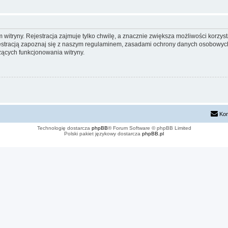
itryny. Rejestracja zajmuje tylko chwilę, a znacznie zwiększa możliwości korzyst
stracją zapoznaj się z naszym regulaminem, zasadami ochrony danych osobowych
ących funkcjonowania witryny.
Kon
Technologię dostarcza
phpBB
® Forum Software © phpBB Limited
Polski pakiet językowy dostarcza
phpBB.pl