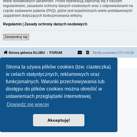
wiele dodatkowych uprawnień. Przed rejestracją zapoznaj się z naszym
regulaminem, zasadami ochrony danych osobowych oraz z odpowiedziami na
często zadawane pytania (FAQ), gdzie jest wyjaśnionych wiele podstawowych
zagadnień dotyczących funkcjonowania witryny.
Regulamin
|
Zasady ochrony danych osobowych
Zarejestruj się
Strona główna KLUBU
FORUM
Strefa czasowa
UTC+01:00
Technologię dostarcza
phpBB
® Forum Software © phpBB Limited
Polski pakiet językowy dostarcza
phpBB.pl
Strona ta używa plików cookies (tzw. ciasteczka)
w celach statystycznych, reklamowych oraz
funkcjonalnych. Warunki przechowywania lub
dostępu do plików cookies można określić w
ustawieniach przeglądarki internetowej.
Dowiedz się więcej
Akceptuję!