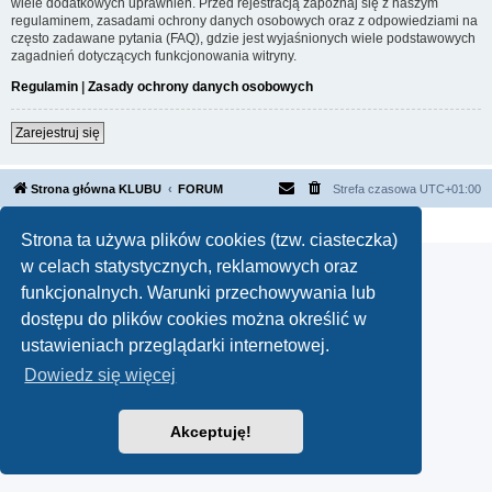
wiele dodatkowych uprawnień. Przed rejestracją zapoznaj się z naszym
regulaminem, zasadami ochrony danych osobowych oraz z odpowiedziami na
często zadawane pytania (FAQ), gdzie jest wyjaśnionych wiele podstawowych
zagadnień dotyczących funkcjonowania witryny.
Regulamin
|
Zasady ochrony danych osobowych
Zarejestruj się
Strona główna KLUBU
FORUM
Strefa czasowa
UTC+01:00
Technologię dostarcza
phpBB
® Forum Software © phpBB Limited
Polski pakiet językowy dostarcza
phpBB.pl
Strona ta używa plików cookies (tzw. ciasteczka)
w celach statystycznych, reklamowych oraz
funkcjonalnych. Warunki przechowywania lub
dostępu do plików cookies można określić w
ustawieniach przeglądarki internetowej.
Dowiedz się więcej
Akceptuję!