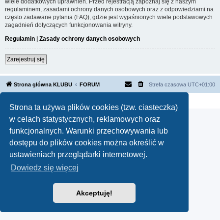
wiele dodatkowych uprawnień. Przed rejestracją zapoznaj się z naszym
regulaminem, zasadami ochrony danych osobowych oraz z odpowiedziami na
często zadawane pytania (FAQ), gdzie jest wyjaśnionych wiele podstawowych
zagadnień dotyczących funkcjonowania witryny.
Regulamin
|
Zasady ochrony danych osobowych
Zarejestruj się
Strona główna KLUBU
FORUM
Strefa czasowa
UTC+01:00
Technologię dostarcza
phpBB
® Forum Software © phpBB Limited
Polski pakiet językowy dostarcza
phpBB.pl
Strona ta używa plików cookies (tzw. ciasteczka)
w celach statystycznych, reklamowych oraz
funkcjonalnych. Warunki przechowywania lub
dostępu do plików cookies można określić w
ustawieniach przeglądarki internetowej.
Dowiedz się więcej
Akceptuję!