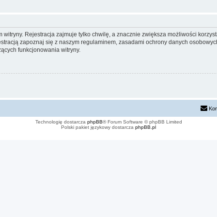
itryny. Rejestracja zajmuje tylko chwilę, a znacznie zwiększa możliwości korzyst
stracją zapoznaj się z naszym regulaminem, zasadami ochrony danych osobowych
ących funkcjonowania witryny.
Kon
Technologię dostarcza
phpBB
® Forum Software © phpBB Limited
Polski pakiet językowy dostarcza
phpBB.pl