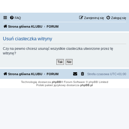
FORUM NISSAN ZONE
FAQ
Zarejestruj się
Zaloguj się
Strona główna KLUBU
FORUM
Usuń ciasteczka witryny
Czy na pewno chcesz usunąć wszystkie ciasteczka utworzone przez tę
witrynę?
Strona główna KLUBU
FORUM
Strefa czasowa
UTC+01:00
Technologię dostarcza
phpBB
® Forum Software © phpBB Limited
Polski pakiet językowy dostarcza
phpBB.pl