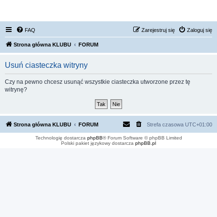
FORUM NISSAN ZONE
FAQ
Zarejestruj się
Zaloguj się
Strona główna KLUBU
FORUM
Usuń ciasteczka witryny
Czy na pewno chcesz usunąć wszystkie ciasteczka utworzone przez tę
witrynę?
Strona główna KLUBU
FORUM
Strefa czasowa
UTC+01:00
Technologię dostarcza
phpBB
® Forum Software © phpBB Limited
Polski pakiet językowy dostarcza
phpBB.pl