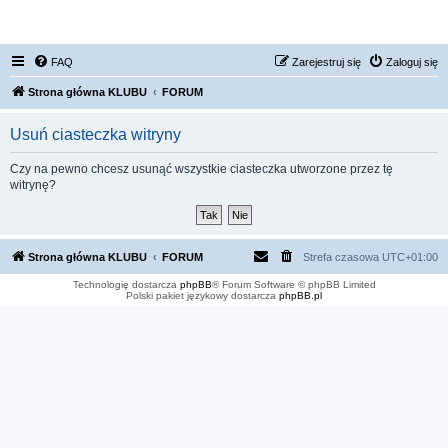
FORUM NISSAN ZONE
FAQ
Zarejestruj się
Zaloguj się
Strona główna KLUBU
FORUM
Usuń ciasteczka witryny
Czy na pewno chcesz usunąć wszystkie ciasteczka utworzone przez tę
witrynę?
Strona główna KLUBU
FORUM
Strefa czasowa
UTC+01:00
Technologię dostarcza
phpBB
® Forum Software © phpBB Limited
Polski pakiet językowy dostarcza
phpBB.pl