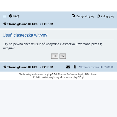
FORUM NISSAN ZONE
FAQ
Zarejestruj się
Zaloguj się
Strona główna KLUBU
FORUM
Usuń ciasteczka witryny
Czy na pewno chcesz usunąć wszystkie ciasteczka utworzone przez tę
witrynę?
Strona główna KLUBU
FORUM
Strefa czasowa
UTC+01:00
Technologię dostarcza
phpBB
® Forum Software © phpBB Limited
Polski pakiet językowy dostarcza
phpBB.pl