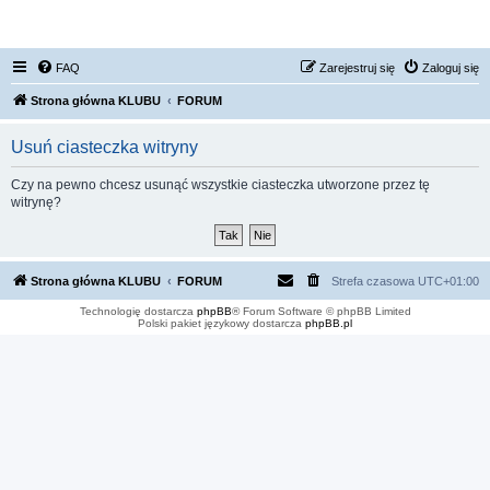
FORUM NISSAN ZONE
FAQ
Zarejestruj się
Zaloguj się
Strona główna KLUBU
FORUM
Usuń ciasteczka witryny
Czy na pewno chcesz usunąć wszystkie ciasteczka utworzone przez tę
witrynę?
Strona główna KLUBU
FORUM
Strefa czasowa
UTC+01:00
Technologię dostarcza
phpBB
® Forum Software © phpBB Limited
Polski pakiet językowy dostarcza
phpBB.pl