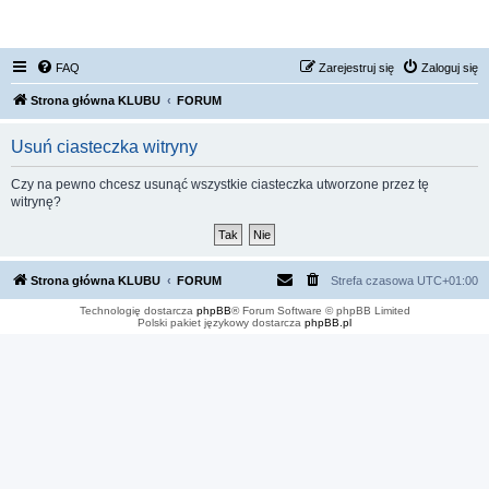
FORUM NISSAN ZONE
FAQ
Zarejestruj się
Zaloguj się
Strona główna KLUBU
FORUM
Usuń ciasteczka witryny
Czy na pewno chcesz usunąć wszystkie ciasteczka utworzone przez tę
witrynę?
Strona główna KLUBU
FORUM
Strefa czasowa
UTC+01:00
Technologię dostarcza
phpBB
® Forum Software © phpBB Limited
Polski pakiet językowy dostarcza
phpBB.pl