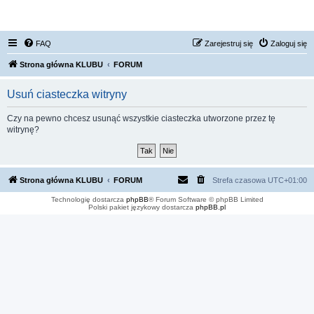
FORUM NISSAN ZONE
FAQ
Zarejestruj się
Zaloguj się
Strona główna KLUBU
FORUM
Usuń ciasteczka witryny
Czy na pewno chcesz usunąć wszystkie ciasteczka utworzone przez tę
witrynę?
Strona główna KLUBU
FORUM
Strefa czasowa
UTC+01:00
Technologię dostarcza
phpBB
® Forum Software © phpBB Limited
Polski pakiet językowy dostarcza
phpBB.pl