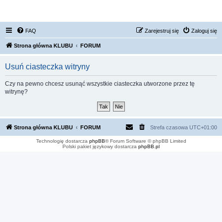
FORUM NISSAN ZONE
FAQ
Zarejestruj się
Zaloguj się
Strona główna KLUBU
FORUM
Usuń ciasteczka witryny
Czy na pewno chcesz usunąć wszystkie ciasteczka utworzone przez tę
witrynę?
Strona główna KLUBU
FORUM
Strefa czasowa
UTC+01:00
Technologię dostarcza
phpBB
® Forum Software © phpBB Limited
Polski pakiet językowy dostarcza
phpBB.pl