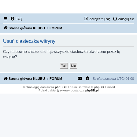
FORUM NISSAN ZONE
FAQ
Zarejestruj się
Zaloguj się
Strona główna KLUBU
FORUM
Usuń ciasteczka witryny
Czy na pewno chcesz usunąć wszystkie ciasteczka utworzone przez tę
witrynę?
Strona główna KLUBU
FORUM
Strefa czasowa
UTC+01:00
Technologię dostarcza
phpBB
® Forum Software © phpBB Limited
Polski pakiet językowy dostarcza
phpBB.pl