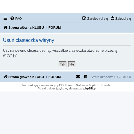
FORUM NISSAN ZONE
FAQ
Zarejestruj się
Zaloguj się
Strona główna KLUBU
FORUM
Usuń ciasteczka witryny
Czy na pewno chcesz usunąć wszystkie ciasteczka utworzone przez tę
witrynę?
Strona główna KLUBU
FORUM
Strefa czasowa
UTC+01:00
Technologię dostarcza
phpBB
® Forum Software © phpBB Limited
Polski pakiet językowy dostarcza
phpBB.pl