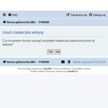
FORUM NISSAN ZONE
FAQ
Zarejestruj się
Zaloguj się
Strona główna KLUBU
FORUM
Usuń ciasteczka witryny
Czy na pewno chcesz usunąć wszystkie ciasteczka utworzone przez tę
witrynę?
Strona główna KLUBU
FORUM
Strefa czasowa
UTC+01:00
Technologię dostarcza
phpBB
® Forum Software © phpBB Limited
Polski pakiet językowy dostarcza
phpBB.pl