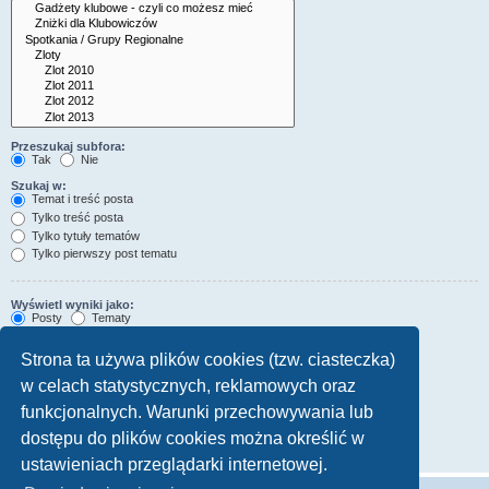
Przeszukaj subfora:
Tak
Nie
Szukaj w:
Temat i treść posta
Tylko treść posta
Tylko tytuły tematów
Tylko pierwszy post tematu
Wyświetl wyniki jako:
Posty
Tematy
Sortuj wyniki wg:
Strona ta używa plików cookies (tzw. ciasteczka)
Rosnąco
Malejąco
w celach statystycznych, reklamowych oraz
Wyświetl wyniki z ostatnich:
funkcjonalnych. Warunki przechowywania lub
Wyświetl pierwsze:
dostępu do plików cookies można określić w
znaków w poście
ustawieniach przeglądarki internetowej.