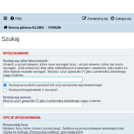
FORUM NISSAN ZONE
FAQ
Zarejestruj się
Zaloguj się
Strona główna KLUBU
FORUM
Szukaj
WYSZUKIWANIE
Szukaj wg słów kluczowych:
Umieść
+
przed słowem, które musi wystąpić oraz
-
przed słowem, które nie może
wystąpić. Jeśli umieścisz listę słów oddzielonych
|
wewnątrz nawiasów, tylko jedno ze
słów będzie musiało wystąpić. Możesz użyć gwiazdki (*) jako zamiennika dowolnego
ciągu znaków.
Szukaj wszystkich wyrażeń lub użyj wyrażenia wprowadzonego
Szukaj któregokolwiek z wyrażeń
Szukaj wg autora:
Można użyć gwiazdki (*) jako zamiennika dowolnego ciągu znaków.
OPCJE WYSZUKIWANIA
Przeszukaj fora:
Wybierz fora, które chcesz przeszukać. Subfora są przeszukiwane automatycznie,
chyba że funkcja „Przeszukuj subfora”, jest wyłączona.