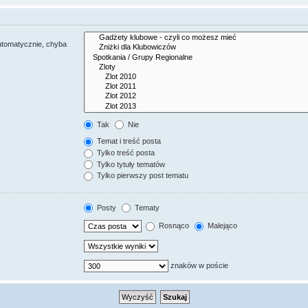
utomatycznie, chyba
Tak
Nie
Temat i treść posta
Tylko treść posta
Tylko tytuły tematów
Tylko pierwszy post tematu
Posty
Tematy
Rosnąco
Malejąco
znaków w poście