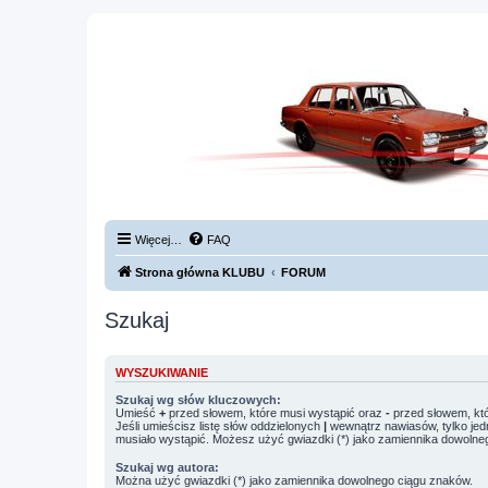
Więcej…
FAQ
Strona główna KLUBU
FORUM
Szukaj
WYSZUKIWANIE
Szukaj wg słów kluczowych:
Umieść
+
przed słowem, które musi wystąpić oraz
-
przed słowem, któ
Jeśli umieścisz listę słów oddzielonych
|
wewnątrz nawiasów, tylko jed
musiało wystąpić. Możesz użyć gwiazdki (*) jako zamiennika dowolne
Szukaj wg autora:
Można użyć gwiazdki (*) jako zamiennika dowolnego ciągu znaków.