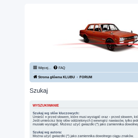
Więcej…
FAQ
Strona główna KLUBU
FORUM
Szukaj
WYSZUKIWANIE
Szukaj wg słów kluczowych:
Umieść
+
przed słowem, które musi wystąpić oraz
-
przed słowem, któ
Jeśli umieścisz listę słów oddzielonych
|
wewnątrz nawiasów, tylko jed
musiało wystąpić. Możesz użyć gwiazdki (*) jako zamiennika dowolne
Szukaj wg autora:
Można użyć gwiazdki (*) jako zamiennika dowolnego ciągu znaków.