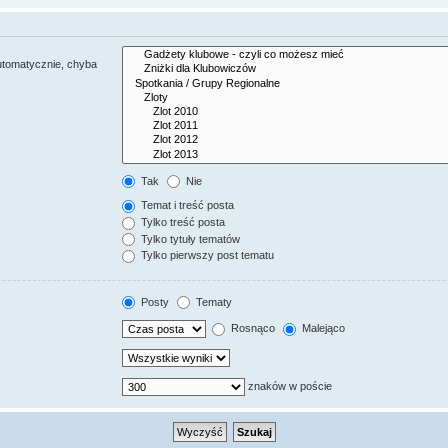
utomatycznie, chyba
Tak
Nie
Temat i treść posta
Tylko treść posta
Tylko tytuły tematów
Tylko pierwszy post tematu
Posty
Tematy
Rosnąco
Malejąco
znaków w poście