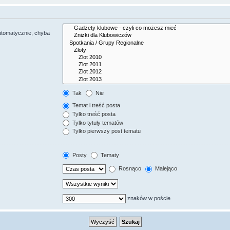
utomatycznie, chyba
Tak
Nie
Temat i treść posta
Tylko treść posta
Tylko tytuły tematów
Tylko pierwszy post tematu
Posty
Tematy
Rosnąco
Malejąco
znaków w poście