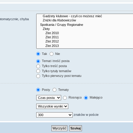
utomatycznie, chyba
Tak
Nie
Temat i treść posta
Tylko treść posta
Tylko tytuły tematów
Tylko pierwszy post tematu
Posty
Tematy
Rosnąco
Malejąco
znaków w poście