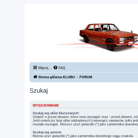
Więcej…
FAQ
Strona główna KLUBU
FORUM
Szukaj
WYSZUKIWANIE
Szukaj wg słów kluczowych:
Umieść
+
przed słowem, które musi wystąpić oraz
-
przed słowem, któ
Jeśli umieścisz listę słów oddzielonych
|
wewnątrz nawiasów, tylko jed
musiało wystąpić. Możesz użyć gwiazdki (*) jako zamiennika dowolne
Szukaj wg autora:
Można użyć gwiazdki (*) jako zamiennika dowolnego ciągu znaków.