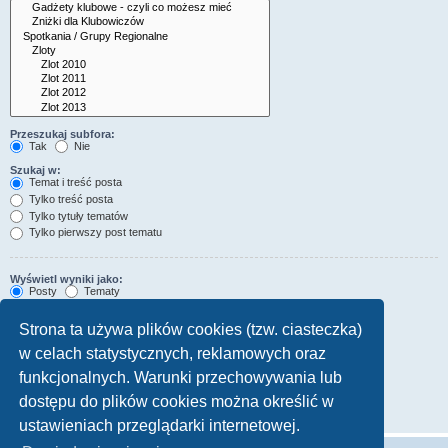
Przeszukaj subfora:
Tak
Nie
Szukaj w:
Temat i treść posta
Tylko treść posta
Tylko tytuły tematów
Tylko pierwszy post tematu
Wyświetl wyniki jako:
Posty
Tematy
Sortuj wyniki wg:
Strona ta używa plików cookies (tzw. ciasteczka)
Rosnąco
Malejąco
w celach statystycznych, reklamowych oraz
Wyświetl wyniki z ostatnich:
funkcjonalnych. Warunki przechowywania lub
Wyświetl pierwsze:
dostępu do plików cookies można określić w
znaków w poście
ustawieniach przeglądarki internetowej.