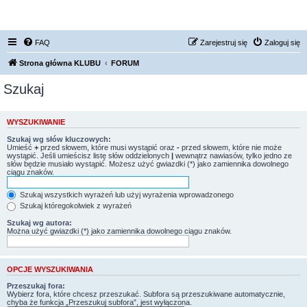
FORUM NISSAN ZONE
FAQ
Zarejestruj się
Zaloguj się
Strona główna KLUBU
FORUM
Szukaj
WYSZUKIWANIE
Szukaj wg słów kluczowych:
Umieść
+
przed słowem, które musi wystąpić oraz
-
przed słowem, które nie może
wystąpić. Jeśli umieścisz listę słów oddzielonych
|
wewnątrz nawiasów, tylko jedno ze
słów będzie musiało wystąpić. Możesz użyć gwiazdki (*) jako zamiennika dowolnego
ciągu znaków.
Szukaj wszystkich wyrażeń lub użyj wyrażenia wprowadzonego
Szukaj któregokolwiek z wyrażeń
Szukaj wg autora:
Można użyć gwiazdki (*) jako zamiennika dowolnego ciągu znaków.
OPCJE WYSZUKIWANIA
Przeszukaj fora:
Wybierz fora, które chcesz przeszukać. Subfora są przeszukiwane automatycznie,
chyba że funkcja „Przeszukuj subfora”, jest wyłączona.