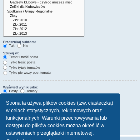
Przeszukaj subfora:
Tak
Nie
Szukaj w:
Temat i treść posta
Tylko treść posta
Tylko tytuły tematów
Tylko pierwszy post tematu
Wyświetl wyniki jako:
Posty
Tematy
Sortuj wyniki wg:
Strona ta używa plików cookies (tzw. ciasteczka)
Rosnąco
Malejąco
w celach statystycznych, reklamowych oraz
Wyświetl wyniki z ostatnich:
funkcjonalnych. Warunki przechowywania lub
Wyświetl pierwsze:
dostępu do plików cookies można określić w
znaków w poście
ustawieniach przeglądarki internetowej.