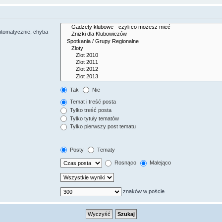
utomatycznie, chyba
Tak
Nie
Temat i treść posta
Tylko treść posta
Tylko tytuły tematów
Tylko pierwszy post tematu
Posty
Tematy
Rosnąco
Malejąco
znaków w poście