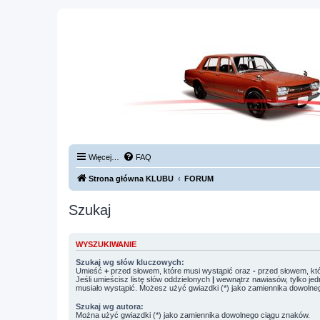
Więcej…
FAQ
Strona główna KLUBU
FORUM
Szukaj
WYSZUKIWANIE
Szukaj wg słów kluczowych:
Umieść
+
przed słowem, które musi wystąpić oraz
-
przed słowem, któ
Jeśli umieścisz listę słów oddzielonych
|
wewnątrz nawiasów, tylko jed
musiało wystąpić. Możesz użyć gwiazdki (*) jako zamiennika dowolne
Szukaj wg autora:
Można użyć gwiazdki (*) jako zamiennika dowolnego ciągu znaków.