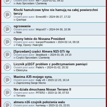
Ostatni post autor:
foo
«
2025-01-02, 09:32
w
Auto Sprzedam / Zamienię
Klocki hamulcowe tylne nie hamują na całej powierzchni
tarczy
Ostatni post autor:
Ernest80
«
2024-06-27, 17:22
w
Qashqai
ogrzewanie
Ostatni post autor:
Wojcio57
«
2024-04-30, 10:36
w
Note
Opony letnie do Nissana President
Ostatni post autor:
kacperPresident
«
2024-02-14, 09:18
w
Felgi, Opony i Nakrętki
[Sprzedam] części Almera N15 GTi itp
Ostatni post autor:
deadduck
«
2024-01-28, 14:15
w
Części Sprzedam / Zamienię
Licznik p11GT problem z podtrzymaniem pamięci
Ostatni post autor:
Pablo's
«
2024-01-02, 20:32
w
Elektryka
Maxima A35 mojego syna.
Ostatni post autor:
mały v8
«
2023-12-23, 16:14
w
Zaprezentuj Swoje Nismo
Nie działa dmuchawa Nissan Terrano II
Ostatni post autor:
PITER2
«
2023-11-30, 07:53
w
Terrano
almera n16 czujnik położenia walu
Ostatni post autor:
hurriway
«
2023-11-15, 22:01