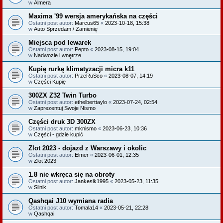
w
Almera
Maxima '99 wersja amerykańska na części
Ostatni post autor:
Marcus65
«
2023-10-18, 15:38
w
Auto Sprzedam / Zamienię
Miejsca pod lewarek
Ostatni post autor:
Pepto
«
2023-08-15, 19:04
w
Nadwozie i wnętrze
Kupię rurkę klimatyzacji micra k11
Ostatni post autor:
PrzeRuSco
«
2023-08-07, 14:19
w
Części Kupię
300ZX Z32 Twin Turbo
Ostatni post autor:
ethelberttaylo
«
2023-07-24, 02:54
w
Zaprezentuj Swoje Nismo
Części druk 3D 300ZX
Ostatni post autor:
mknismo
«
2023-06-23, 10:36
w
Części - gdzie kupić
Zlot 2023 - dojazd z Warszawy i okolic
Ostatni post autor:
Elmer
«
2023-06-01, 12:35
w
Zlot 2023
1.8 nie wkręca się na obroty
Ostatni post autor:
Jankesik1995
«
2023-05-23, 11:35
w
Silnik
Qashqai J10 wymiana radia
Ostatni post autor:
Tomala14
«
2023-05-21, 22:28
w
Qashqai