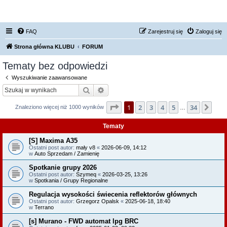
FORUM NISSAN ZONE
FAQ
Zarejestruj się
Zaloguj się
Strona główna KLUBU
FORUM
Tematy bez odpowiedzi
Wyszukiwanie zaawansowane
Szukaj
Wyszukiwanie zaawansowane
Strona
1
z
34
1
2
3
4
5
34
Nas
Znaleziono więcej niż 1000 wyników
…
Tematy
[S] Maxima A35
Ostatni post autor:
mały v8
«
2026-06-09, 14:12
w
Auto Sprzedam / Zamienię
Spotkanie grupy 2026
Ostatni post autor:
Szymeq
«
2026-03-25, 13:26
w
Spotkania / Grupy Regionalne
Regulacja wysokości świecenia reflektorów głównych
Ostatni post autor:
Grzegorz Opalsk
«
2025-06-18, 18:40
w
Terrano
[s] Murano - FWD automat lpg BRC