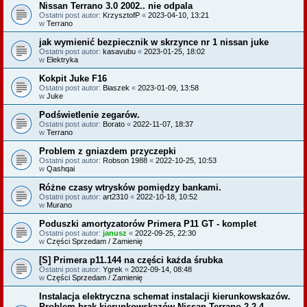
Nissan Terrano 3.0 2002.. nie odpala
Ostatni post autor:
KrzysztofP
«
2023-04-10, 13:21
w
Terrano
jak wymienić bezpiecznik w skrzynce nr 1 nissan juke
Ostatni post autor:
kasavubu
«
2023-01-25, 18:02
w
Elektryka
Kokpit Juke F16
Ostatni post autor:
Biaszek
«
2023-01-09, 13:58
w
Juke
Podświetlenie zegarów.
Ostatni post autor:
Borato
«
2022-11-07, 18:37
w
Terrano
Problem z gniazdem przyczepki
Ostatni post autor:
Robson 1988
«
2022-10-25, 10:53
w
Qashqai
Różne czasy wtrysków pomiędzy bankami.
Ostatni post autor:
art2310
«
2022-10-18, 10:52
w
Murano
Poduszki amortyzatorów Primera P11 GT - komplet
Ostatni post autor:
janusz
«
2022-09-25, 22:30
w
Części Sprzedam / Zamienię
[S] Primera p11.144 na części każda śrubka
Ostatni post autor:
Ygrek
«
2022-09-14, 08:48
w
Części Sprzedam / Zamienię
Instalacja elektryczna schemat instalacji kierunkowskazów.
Problem brak kierunkowskazów Nissan Terrano 2 2.4