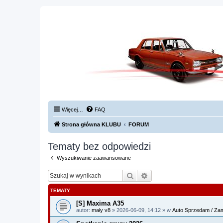
Więcej…
FAQ
Strona główna KLUBU
FORUM
Tematy bez odpowiedzi
Wyszukiwanie zaawansowane
Szukaj
Wyszukiwanie zaawan
TEMATY
[S] Maxima A35
autor:
mały v8
» 2026-06-09, 14:12 » w
Auto Sprzedam / Zam