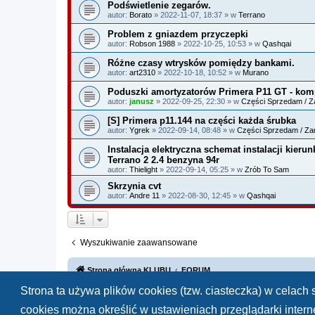
Podświetlenie zegarów.
autor:
Borato
» 2022-11-07, 18:37 » w
Terrano
Problem z gniazdem przyczepki
autor:
Robson 1988
» 2022-10-25, 10:53 » w
Qashqai
Różne czasy wtrysków pomiędzy bankami.
autor:
art2310
» 2022-10-18, 10:52 » w
Murano
Poduszki amortyzatorów Primera P11 GT - kom
autor:
janusz
» 2022-09-25, 22:30 » w
Części Sprzedam / Z
[S] Primera p11.144 na części każda śrubka
autor:
Ygrek
» 2022-09-14, 08:48 » w
Części Sprzedam / Za
Instalacja elektryczna schemat instalacji kie
Terrano 2 2.4 benzyna 94r
autor:
Thielight
» 2022-09-14, 05:25 » w
Zrób To Sam
Skrzynia cvt
autor:
Andre 11
» 2022-08-30, 12:45 » w
Qashqai
Wyszukiwanie zaawansowane
Strona główna KLUBU
FORUM
Strona ta używa plików cookies (tzw. ciasteczka) w celac
cookies można określić w ustawieniach przeglądarki inter