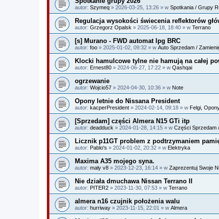
Spotkanie grupy 2026
autor:
Szymeq
» 2026-03-25, 13:26 » w
Spotkania / Grupy R
Regulacja wysokości świecenia reflektorów gł
autor:
Grzegorz Opalsk
» 2025-06-18, 18:40 » w
Terrano
[s] Murano - FWD automat lpg BRC
autor:
foo
» 2025-01-02, 09:32 » w
Auto Sprzedam / Zamieni
Klocki hamulcowe tylne nie hamują na całej po
autor:
Ernest80
» 2024-06-27, 17:22 » w
Qashqai
ogrzewanie
autor:
Wojcio57
» 2024-04-30, 10:36 » w
Note
Opony letnie do Nissana President
autor:
kacperPresident
» 2024-02-14, 09:18 » w
Felgi, Opony
[Sprzedam] części Almera N15 GTi itp
autor:
deadduck
» 2024-01-28, 14:15 » w
Części Sprzedam /
Licznik p11GT problem z podtrzymaniem pami
autor:
Pablo's
» 2024-01-02, 20:32 » w
Elektryka
Maxima A35 mojego syna.
autor:
mały v8
» 2023-12-23, 16:14 » w
Zaprezentuj Swoje 
Nie działa dmuchawa Nissan Terrano II
autor:
PITER2
» 2023-11-30, 07:53 » w
Terrano
almera n16 czujnik położenia walu
autor:
hurriway
» 2023-11-15, 22:01 » w
Almera