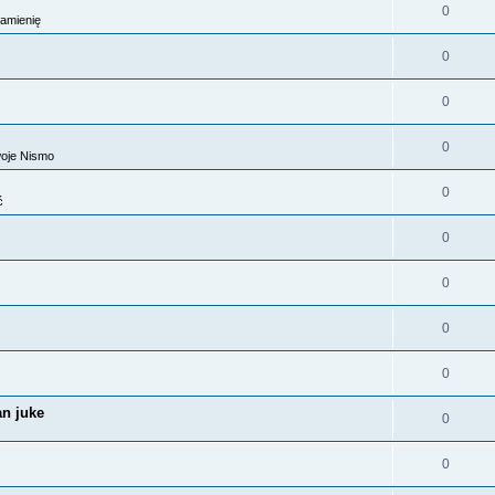
0
amienię
0
0
0
woje Nismo
0
ć
0
0
0
0
an juke
0
0