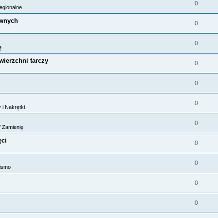
0
egionalne
ównych
0
0
ę
wierzchni tarczy
0
0
0
 i Nakrętki
0
 Zamienię
ęci
0
0
Nismo
0
0