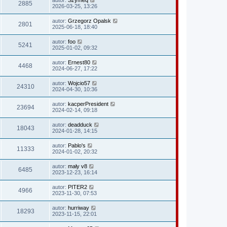
2885
2026-03-25, 13:26
autor:
Grzegorz Opalsk
2801
2025-06-18, 18:40
autor:
foo
5241
2025-01-02, 09:32
autor:
Ernest80
4468
2024-06-27, 17:22
autor:
Wojcio57
24310
2024-04-30, 10:36
autor:
kacperPresident
23694
2024-02-14, 09:18
autor:
deadduck
18043
2024-01-28, 14:15
autor:
Pablo's
11333
2024-01-02, 20:32
autor:
mały v8
6485
2023-12-23, 16:14
autor:
PITER2
4966
2023-11-30, 07:53
autor:
hurriway
18293
2023-11-15, 22:01