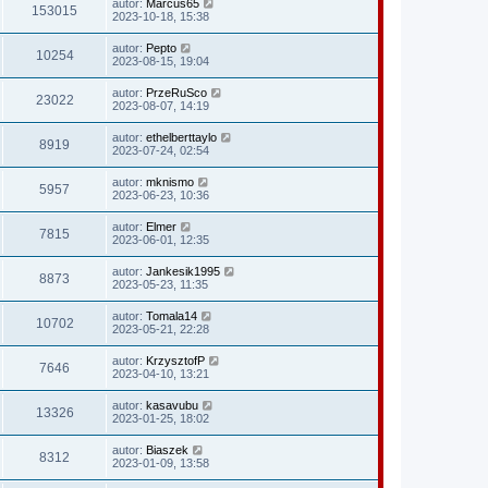
autor:
Marcus65
153015
2023-10-18, 15:38
autor:
Pepto
10254
2023-08-15, 19:04
autor:
PrzeRuSco
23022
2023-08-07, 14:19
autor:
ethelberttaylo
8919
2023-07-24, 02:54
autor:
mknismo
5957
2023-06-23, 10:36
autor:
Elmer
7815
2023-06-01, 12:35
autor:
Jankesik1995
8873
2023-05-23, 11:35
autor:
Tomala14
10702
2023-05-21, 22:28
autor:
KrzysztofP
7646
2023-04-10, 13:21
autor:
kasavubu
13326
2023-01-25, 18:02
autor:
Biaszek
8312
2023-01-09, 13:58