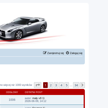
Zarejestruj się
Zaloguj się
Strona
1
z
34
1
2
3
4
5
34
Następna
no więcej niż 1000 wyników
…
ODSŁONY
OSTATNI POST
autor:
mały v8
1006
2026-06-09, 14:12
autor:
Szymeq