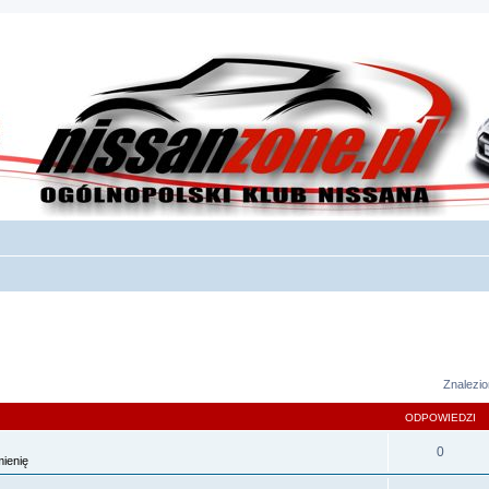
sowane
Znalezio
ODPOWIEDZI
0
ienię