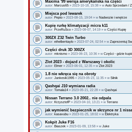
Maxima '99 wersja amerykańska na części
autor:
Marcus65
» 2023-10-18, 15:38 » w
Auto Sprzedam / Z
Miejsca pod lewarek
autor:
Pepto
» 2023-08-15, 19:04 » w
Nadwozie i wnętrze
Kupię rurkę klimatyzacji micra k11
autor:
PrzeRuSco
» 2023-08-07, 14:19 » w
Części Kupię
300ZX Z32 Twin Turbo
autor:
ethelberttaylo
» 2023-07-24, 02:54 » w
Zaprezentuj S
Części druk 3D 300ZX
autor:
mknismo
» 2023-06-23, 10:36 » w
Części - gdzie kupi
Zlot 2023 - dojazd z Warszawy i okolic
autor:
Elmer
» 2023-06-01, 12:35 » w
Zlot 2023
1.8 nie wkręca się na obroty
autor:
Jankesik1995
» 2023-05-23, 11:35 » w
Silnik
Qashqai J10 wymiana radia
autor:
Tomala14
» 2023-05-21, 22:28 » w
Qashqai
Nissan Terrano 3.0 2002.. nie odpala
autor:
KrzysztofP
» 2023-04-10, 13:21 » w
Terrano
jak wymienić bezpiecznik w skrzynce nr 1 niss
autor:
kasavubu
» 2023-01-25, 18:02 » w
Elektryka
Kokpit Juke F16
autor:
Biaszek
» 2023-01-09, 13:58 » w
Juke