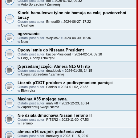
Ostatni post autor:
foo
«
2025-01-02, 09:32
w
Auto Sprzedam / Zamienię
Klocki hamulcowe tylne nie hamują na całej powierzchni
tarczy
Ostatni post autor:
Ernest80
«
2024-06-27, 17:22
w
Qashqai
ogrzewanie
Ostatni post autor:
Wojcio57
«
2024-04-30, 10:36
w
Note
Opony letnie do Nissana President
Ostatni post autor:
kacperPresident
«
2024-02-14, 09:18
w
Felgi, Opony i Nakrętki
[Sprzedam] części Almera N15 GTi itp
Ostatni post autor:
deadduck
«
2024-01-28, 14:15
w
Części Sprzedam / Zamienię
Licznik p11GT problem z podtrzymaniem pamięci
Ostatni post autor:
Pablo's
«
2024-01-02, 20:32
w
Elektryka
Maxima A35 mojego syna.
Ostatni post autor:
mały v8
«
2023-12-23, 16:14
w
Zaprezentuj Swoje Nismo
Nie działa dmuchawa Nissan Terrano II
Ostatni post autor:
PITER2
«
2023-11-30, 07:53
w
Terrano
almera n16 czujnik położenia walu
Ostatni post autor:
hurriway
«
2023-11-15, 22:01