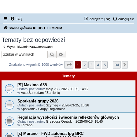
FORUM NISSAN ZONE
FAQ
Zarejestruj się
Zaloguj się
Strona główna KLUBU
FORUM
Tematy bez odpowiedzi
Wyszukiwanie zaawansowane
Szukaj
Wyszukiwanie zaawansowane
Strona
1
z
34
1
2
3
4
5
34
Nas
Znaleziono więcej niż 1000 wyników
…
Tematy
[S] Maxima A35
Ostatni post autor:
mały v8
«
2026-06-09, 14:12
w
Auto Sprzedam / Zamienię
Spotkanie grupy 2026
Ostatni post autor:
Szymeq
«
2026-03-25, 13:26
w
Spotkania / Grupy Regionalne
Regulacja wysokości świecenia reflektorów głównych
Ostatni post autor:
Grzegorz Opalsk
«
2025-06-18, 18:40
w
Terrano
[s] Murano - FWD automat lpg BRC