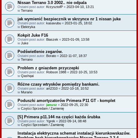
Nissan Terrano 3.0 2002.. nie odpala
Ostatni post autor:
KrzysztofP
«
2023-04-10, 13:21
w
Terrano
jak wymienić bezpiecznik w skrzynce nr 1 nissan juke
Ostatni post autor:
kasavubu
«
2023-01-25, 18:02
w
Elektryka
Kokpit Juke F16
Ostatni post autor:
Biaszek
«
2023-01-09, 13:58
w
Juke
Podświetlenie zegarów.
Ostatni post autor:
Borato
«
2022-11-07, 18:37
w
Terrano
Problem z gniazdem przyczepki
Ostatni post autor:
Robson 1988
«
2022-10-25, 10:53
w
Qashqai
Różne czasy wtrysków pomiędzy bankami.
Ostatni post autor:
art2310
«
2022-10-18, 10:52
w
Murano
Poduszki amortyzatorów Primera P11 GT - komplet
Ostatni post autor:
janusz
«
2022-09-25, 22:30
w
Części Sprzedam / Zamienię
[S] Primera p11.144 na części każda śrubka
Ostatni post autor:
Ygrek
«
2022-09-14, 08:48
w
Części Sprzedam / Zamienię
Instalacja elektryczna schemat instalacji kierunkowskazów.
Problem brak kierunkowskazów Nissan Terrano 2 2.4