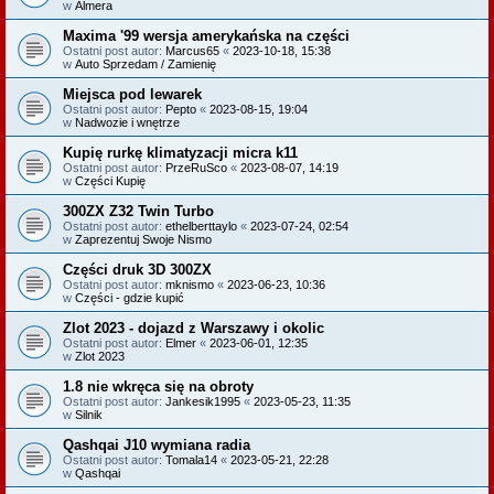
w
Almera
Maxima '99 wersja amerykańska na części
Ostatni post autor:
Marcus65
«
2023-10-18, 15:38
w
Auto Sprzedam / Zamienię
Miejsca pod lewarek
Ostatni post autor:
Pepto
«
2023-08-15, 19:04
w
Nadwozie i wnętrze
Kupię rurkę klimatyzacji micra k11
Ostatni post autor:
PrzeRuSco
«
2023-08-07, 14:19
w
Części Kupię
300ZX Z32 Twin Turbo
Ostatni post autor:
ethelberttaylo
«
2023-07-24, 02:54
w
Zaprezentuj Swoje Nismo
Części druk 3D 300ZX
Ostatni post autor:
mknismo
«
2023-06-23, 10:36
w
Części - gdzie kupić
Zlot 2023 - dojazd z Warszawy i okolic
Ostatni post autor:
Elmer
«
2023-06-01, 12:35
w
Zlot 2023
1.8 nie wkręca się na obroty
Ostatni post autor:
Jankesik1995
«
2023-05-23, 11:35
w
Silnik
Qashqai J10 wymiana radia
Ostatni post autor:
Tomala14
«
2023-05-21, 22:28
w
Qashqai