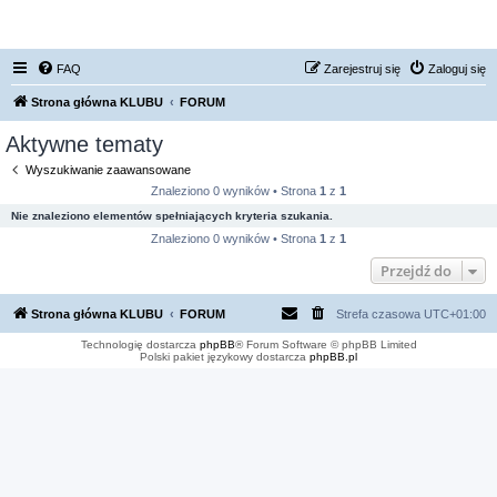
FORUM NISSAN ZONE
FAQ
Zarejestruj się
Zaloguj się
Strona główna KLUBU
FORUM
Aktywne tematy
Wyszukiwanie zaawansowane
Znaleziono 0 wyników • Strona
1
z
1
Nie znaleziono elementów spełniających kryteria szukania.
Znaleziono 0 wyników • Strona
1
z
1
Przejdź do
Strona główna KLUBU
FORUM
Strefa czasowa
UTC+01:00
Technologię dostarcza
phpBB
® Forum Software © phpBB Limited
Polski pakiet językowy dostarcza
phpBB.pl