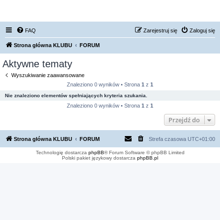
FORUM NISSAN ZONE
FAQ
Zarejestruj się
Zaloguj się
Strona główna KLUBU
FORUM
Aktywne tematy
Wyszukiwanie zaawansowane
Znaleziono 0 wyników • Strona
1
z
1
Nie znaleziono elementów spełniających kryteria szukania.
Znaleziono 0 wyników • Strona
1
z
1
Przejdź do
Strona główna KLUBU
FORUM
Strefa czasowa
UTC+01:00
Technologię dostarcza
phpBB
® Forum Software © phpBB Limited
Polski pakiet językowy dostarcza
phpBB.pl