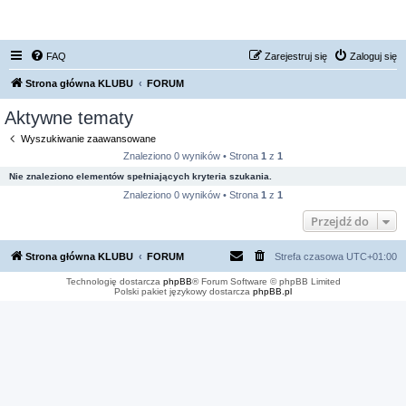
FORUM NISSAN ZONE
FAQ
Zarejestruj się
Zaloguj się
Strona główna KLUBU
FORUM
Aktywne tematy
Wyszukiwanie zaawansowane
Znaleziono 0 wyników • Strona
1
z
1
Nie znaleziono elementów spełniających kryteria szukania.
Znaleziono 0 wyników • Strona
1
z
1
Przejdź do
Strona główna KLUBU
FORUM
Strefa czasowa
UTC+01:00
Technologię dostarcza
phpBB
® Forum Software © phpBB Limited
Polski pakiet językowy dostarcza
phpBB.pl