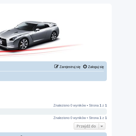
Zarejestruj się
Zaloguj się
Znaleziono 0 wyników • Strona
1
z
1
Znaleziono 0 wyników • Strona
1
z
1
Przejdź do