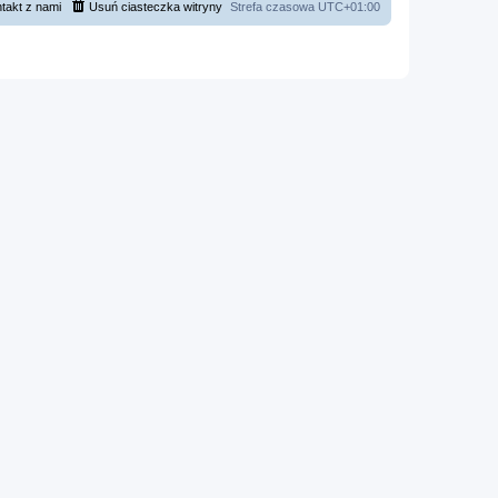
takt z nami
Usuń ciasteczka witryny
Strefa czasowa
UTC+01:00