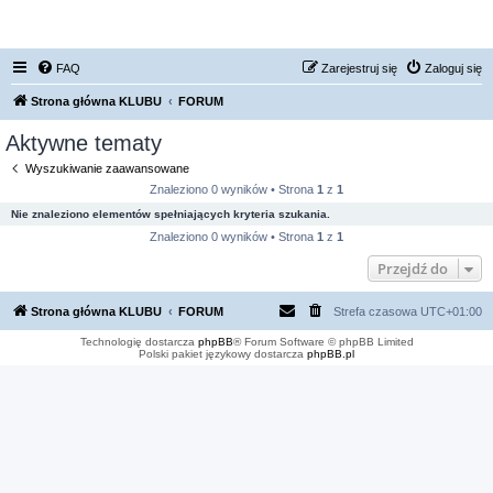
FORUM NISSAN ZONE
FAQ
Zarejestruj się
Zaloguj się
Strona główna KLUBU
FORUM
Aktywne tematy
Wyszukiwanie zaawansowane
Znaleziono 0 wyników • Strona
1
z
1
Nie znaleziono elementów spełniających kryteria szukania.
Znaleziono 0 wyników • Strona
1
z
1
Przejdź do
Strona główna KLUBU
FORUM
Strefa czasowa
UTC+01:00
Technologię dostarcza
phpBB
® Forum Software © phpBB Limited
Polski pakiet językowy dostarcza
phpBB.pl