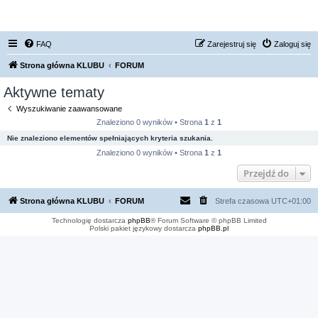
FORUM NISSAN ZONE
FAQ
Zarejestruj się
Zaloguj się
Strona główna KLUBU
FORUM
Aktywne tematy
Wyszukiwanie zaawansowane
Znaleziono 0 wyników • Strona
1
z
1
Nie znaleziono elementów spełniających kryteria szukania.
Znaleziono 0 wyników • Strona
1
z
1
Przejdź do
Strona główna KLUBU
FORUM
Strefa czasowa
UTC+01:00
Technologię dostarcza
phpBB
® Forum Software © phpBB Limited
Polski pakiet językowy dostarcza
phpBB.pl